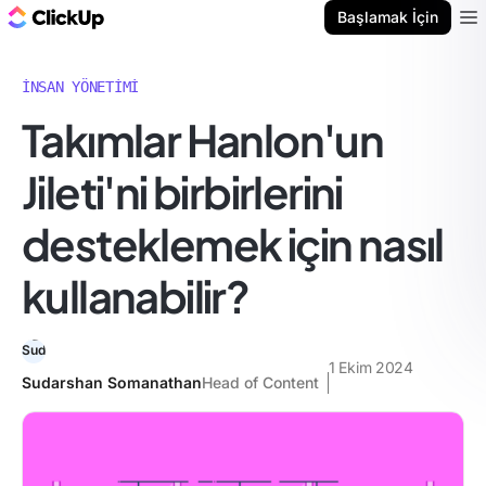
ClickUp Blog
Başlamak İçin
Ope
İNSAN YÖNETIMI
Takımlar Hanlon'un
Jileti'ni birbirlerini
desteklemek için nasıl
kullanabilir?
1 Ekim 2024
Sudarshan Somanathan
Head of Content