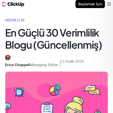
ClickUp Blog
Başlamak İçin
Ope
VERIMLILIK
En Güçlü 30 Verimlilik
Blogu (Güncellenmiş)
23 Aralık 2020
Erica Chappell
Managing Editor