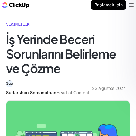
ClickUp Blog
Başlamak İçin
Ope
VERIMLILIK
İş Yerinde Beceri
Sorunlarını Belirleme
ve Çözme
23 Ağustos 2024
Sudarshan Somanathan
Head of Content