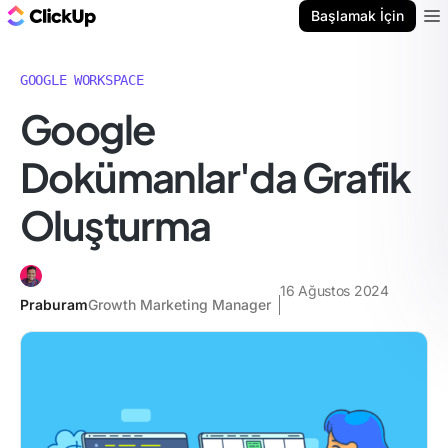
ClickUp Blog
Başlamak İçin
Ope
GOOGLE WORKSPACE
Google
Dokümanlar'da Grafik
Oluşturma
16 Ağustos 2024
Praburam
Growth Marketing Manager