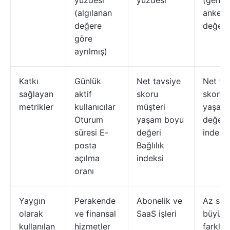
yüzdesi
yüzdesi
(genell
(algılanan
anketle
değere
değerle
göre
ayrılmış)
Katkı
Günlük
Net tavsiye
Net ta
sağlayan
aktif
skoru
skoru 
metrikler
kullanıcılar
müşteri
yaşam
Oturum
yaşam boyu
değeri 
süresi E-
değeri
indeksi
posta
Bağlılık
açılma
indeksi
oranı
Yaygın
Perakende
Abonelik ve
Az say
olarak
ve finansal
SaaS işleri
büyük 
kullanılan
hizmetler
farklıl