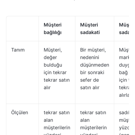
Müşteri
Müşteri
Müşter
bağlılığı
sadakati
sadaka
Tanım
Müşteri,
Bir müşteri,
Müşteri
değer
nedenini
markay
bulduğu
düşünmeden
duygus
için tekrar
bir sonraki
bağ ku
tekrar satın
sefer de
için te
alır
satın alır
tekrar 
alırlar
Ölçülen
tekrar satın
tekrar satın
sadık
alan
alan
müşteri
müşterilerin
müşterilerin
yüzdes