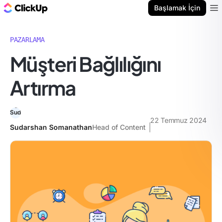
ClickUp Blog
Başlamak İçin
Ope
PAZARLAMA
Müşteri Bağlılığını
Artırma
22 Temmuz 2024
Sudarshan Somanathan
Head of Content