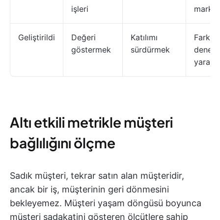
işleri
marka
Geliştirildi
Değeri
Katılımı
Farklıla
göstermek
sürdürmek
deneyi
yarat
Altı etkili metrikle müşteri
bağlılığını ölçme
Sadık müşteri, tekrar satın alan müşteridir,
ancak bir iş, müşterinin geri dönmesini
bekleyemez. Müşteri yaşam döngüsü boyunca
müşteri sadakatini gösteren ölçütlere sahip