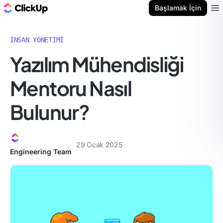
ClickUp Blog
Başlamak İçin
Ope
İNSAN YÖNETIMI
Yazılım Mühendisliği
Mentoru Nasıl
Bulunur?
29 Ocak 2025
Engineering Team