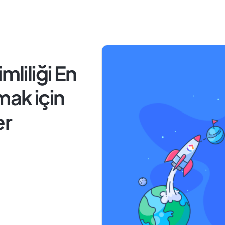
mliliği En
ak için
er