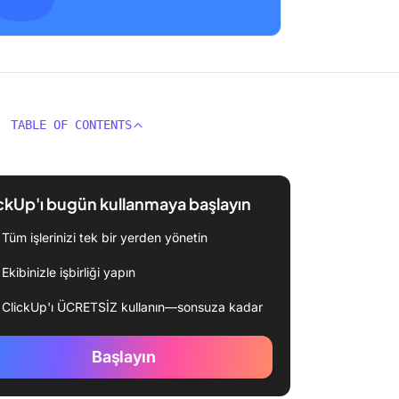
TABLE OF CONTENTS
ckUp'ı bugün kullanmaya başlayın
Tüm işlerinizi tek bir yerden yönetin
Ekibinizle işbirliği yapın
ClickUp'ı ÜCRETSİZ kullanın—sonsuza kadar
Başlayın