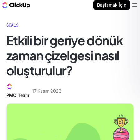
ClickUp Blog
Başlamak İçin
Ope
GOALS
Etkili bir geriye dönük
zaman çizelgesi nasıl
oluşturulur?
17 Kasım 2023
PMO Team