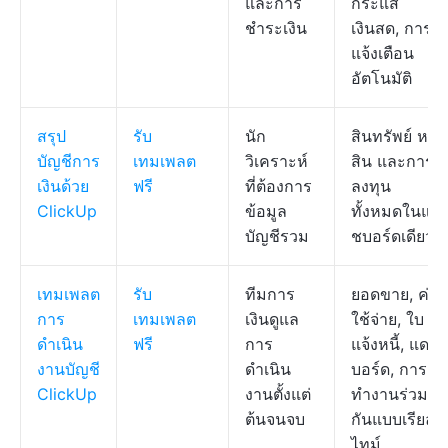
และการ
กระแส
ชำระเงิน
เงินสด, การ
แจ้งเตือน
อัตโนมัติ
สรุป
รับ
นัก
สินทรัพย์ หนี้
บัญชีการ
เทมเพลต
วิเคราะห์
สิน และการ
เงินด้วย
ฟรี
ที่ต้องการ
ลงทุน
ClickUp
ข้อมูล
ทั้งหมดในแด
บัญชีรวม
ชบอร์ดเดียว
เทมเพลต
รับ
ทีมการ
ยอดขาย, ค่า
การ
เทมเพลต
เงินดูแล
ใช้จ่าย, ใบ
ดำเนิน
ฟรี
การ
แจ้งหนี้, แดช
งานบัญชี
ดำเนิน
บอร์ด, การ
ClickUp
งานตั้งแต่
ทำงานร่วม
ต้นจนจบ
กันแบบเรียล
ไทม์