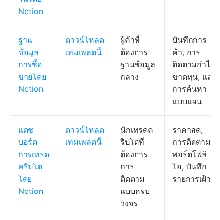
Notion
ฐาน
ดาวน์โหลด
ผู้ค้าที่
บันทึกการ
ข้อมูล
เทมเพลตนี้
ต้องการ
ค้า, การ
การซื้อ
ฐานข้อมูล
ติดตามกำไร
ขายโดย
กลาง
ขาดทุน, และ
Notion
การค้นหา
แบบแผน
แดช
ดาวน์โหลด
นักเทรดค
ราคาสด,
บอร์ด
เทมเพลตนี้
ริปโตที่
การติดตาม
การเทรด
ต้องการ
พอร์ตโฟลิ
คริปโต
การ
โอ, บันทึก +
โดย
ติดตาม
รายการเฝ้าดู
Notion
แบบครบ
วงจร