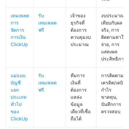
เทมเพลต
รับ
เจ้าของ
งบประมาณ
การ
เทมเพลต
ธุรกิจที่
เทียบกับผล
จัดการ
ฟรี
ต้องการ
จริง, การ
การเงิน
ควบคุมงบ
ติดตามค่าใช้
ClickUp
ประมาณ
จ่าย, การ
แสดงผล
ประสิทธิภาพ
แม่แบบ
รับ
ทีมการ
การติดตาม
บัญชี
เทมเพลต
เงินที่
เครดิต/เดบิต,
แยก
ฟรี
ต้องการ
กำไร
ประเภท
แหล่ง
ขาดทุน,
ทั่วไป
ข้อมูล
บันทึกการ
ของ
เดียวที่เชื่อ
ตรวจสอบ
ClickUp
ถือได้