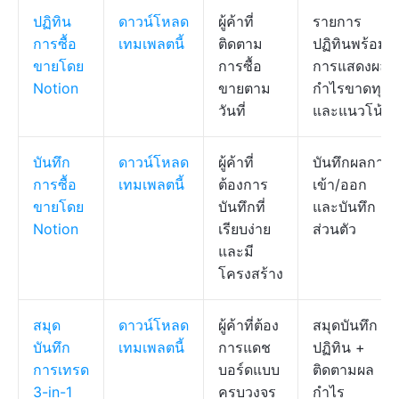
ปฏิทิน
ดาวน์โหลด
ผู้ค้าที่
รายการ
การซื้อ
เทมเพลตนี้
ติดตาม
ปฏิทินพร้อม
ขายโดย
การซื้อ
การแสดงผล
Notion
ขายตาม
กำไรขาดทุน
วันที่
และแนวโน้ม
บันทึก
ดาวน์โหลด
ผู้ค้าที่
บันทึกผลการ
การซื้อ
เทมเพลตนี้
ต้องการ
เข้า/ออก
ขายโดย
บันทึกที่
และบันทึก
Notion
เรียบง่าย
ส่วนตัว
และมี
โครงสร้าง
สมุด
ดาวน์โหลด
ผู้ค้าที่ต้อง
สมุดบันทึก +
บันทึก
เทมเพลตนี้
การแดช
ปฏิทิน +
การเทรด
บอร์ดแบบ
ติดตามผล
3-in-1
ครบวงจร
กำไร