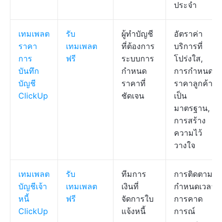
ประจำ
เทมเพลต
รับ
ผู้ทำบัญชี
อัตราค่า
ราคา
เทมเพลต
ที่ต้องการ
บริการที่
การ
ฟรี
ระบบการ
โปร่งใส,
บันทึก
กำหนด
การกำหนด
บัญชี
ราคาที่
ราคาลูกค้าที่
ClickUp
ชัดเจน
เป็น
มาตรฐาน,
การสร้าง
ความไว้
วางใจ
เทมเพลต
รับ
ทีมการ
การติดตาม
บัญชีเจ้า
เทมเพลต
เงินที่
กำหนดเวลา,
หนี้
ฟรี
จัดการใบ
การคาด
ClickUp
แจ้งหนี้
การณ์