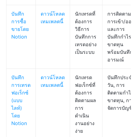
บันทึก
ดาวน์โหลด
นักเทรดที่
การติดตาม
การซื้อ
เทมเพลตนี้
ต้องการ
การเข้า/ออก
ขายโดย
วิธีการ
และการ
Notion
บันทึกการ
บันทึกกำไร
เทรดอย่าง
ขาดทุน
เป็นระบบ
พร้อมบันทึก
อารมณ์
บันทึก
ดาวน์โหลด
นักเทรด
บันทึกประจำ
การเทรด
เทมเพลตนี้
ฟอเร็กซ์ที่
วัน, การ
ฟอเร็กซ์
ต้องการ
ติดตามกำไร
(แบบ
ติดตามผล
ขาดทุน, การ
ไลท์)
การ
จัดการบัญชี
โดย
ดำเนิน
Notion
งานอย่าง
ง่าย