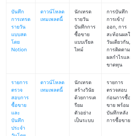
บันทึก
ดาวน์โหลด
นักเทรด
การบันทึก
การเทรด
เทมเพลตนี้
รายวัน
การเข้า/
รายวัน
บันทึกการ
ออก, การ
แบบสด
ซื้อขาย
สะท้อนผลใน
โดย
แบบเรียล
วันเดียวกัน,
Notion
ไทม์
การติดตาม
ผลกำไรและ
ขาดทุน
รายการ
ดาวน์โหลด
นักเทรด
รายการ
ตรวจ
เทมเพลตนี้
สร้างวินัย
ตรวจสอบ
สอบการ
ด้วยการเต
ก่อนการซื้อ
ซื้อขาย
รียม
ขาย พร้อม
และ
ตัวอย่าง
บันทึกหลัง
บันทึก
เป็นระบบ
การซื้อขาย
ประจำ
วันโดย