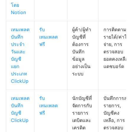
โดย
Notion
เทมเพลต
รับ
ผู้ค้า/ผู้ทำ
การติดตาม
บันทึก
เทมเพลต
บัญชีที่
รายได้/ค่าใช้
ประจำ
ฟรี
ต้องการ
จ่าย, การ
วันและ
บันทึก
ตรวจสอบ
บัญชี
ข้อมูล
ยอดคงเหลือ,
แยก
อย่างเป็น
แดชบอร์ด
ประเภท
ระบบ
ClickUp
เทมเพลต
รับ
นักบัญชีที่
บันทึกการลง
บันทึก
เทมเพลต
จัดการกับ
รายการ,
บัญชี
ฟรี
รายการ
บัญชีคง
ClickUp
เดบิตและ
เหลือ, การ
เครดิต
ตรวจสอบ