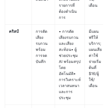
รายการที่
เดือน
ต้องดำเนิน
การ
คริสป์
การตัด
• การตัด
มีแผน
เสียง
เสียงรบกวน
ฟรีให้
รบกวน
และเสียง
บริการ;
พร้อม
สะท้อน• ผู้
แผนเสีย
การจด
ช่วยประชุม
ค่าใช้
บันทึก
AI พร้อมสรุป
จ่ายเริ่ม
โดย
ต้นที่
อัตโนมัติ•
$16/ผู้
การวิเคราะห์
ใช้/
เวลาสนทนา
เดือน
และการ
ประชุม