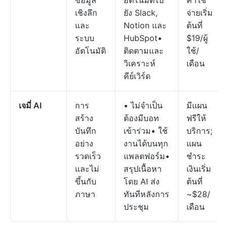
ข้อมูล
อัตโนมัติไป
ค่าใช้
เชิงลึก
ยัง Slack,
จ่ายเริ่ม
และ
Notion และ
ต้นที่
ระบบ
HubSpot•
$19/ผู้
อัตโนมัติ
ติดตามและ
ใช้/
วิเคราะห์
เดือน
คีย์เวิร์ด
เจมี่ AI
การ
• ไม่จำเป็น
มีแผน
สร้าง
ต้องมีบอท
ฟรีให้
บันทึก
เข้าร่วม• ใช้
บริการ;
อย่าง
งานได้บนทุก
แผน
รวดเร็ว
แพลตฟอร์ม•
ชำระ
และไม่
สรุปเนื้อหา
เงินเริ่ม
ขึ้นกับ
โดย AI ส่ง
ต้นที่
ภาษา
ทันทีหลังการ
~$28/
ประชุม
เดือน