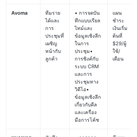
Avoma
ทีมราย
• การจดบัน
แผน
ได้และ
ทึกแบบเรียล
ชำระ
การ
ไทม์และ
เงินเริ่ม
ประชุมที่
ข้อมูลเชิงลึก
ต้นที่
เผชิญ
ในการ
$29/ผู้
หน้ากับ
ประชุม•
ใช้/
ลูกค้า
การซิงค์กับ
เดือน
ระบบ CRM
และการ
ประชุมทาง
วิดีโอ•
ข้อมูลเชิงลึก
เกี่ยวกับดีล
และเครื่อง
มือการโค้ช