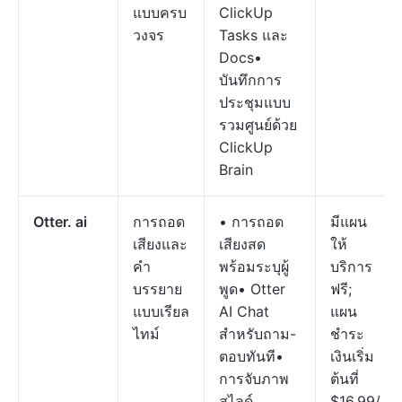
แบบครบ
ClickUp
วงจร
Tasks และ
Docs•
บันทึกการ
ประชุมแบบ
รวมศูนย์ด้วย
ClickUp
Brain
Otter. ai
การถอด
• การถอด
มีแผน
เสียงและ
เสียงสด
ให้
คำ
พร้อมระบุผู้
บริการ
บรรยาย
พูด• Otter
ฟรี;
แบบเรียล
AI Chat
แผน
ไทม์
สำหรับถาม-
ชำระ
ตอบทันที•
เงินเริ่ม
การจับภาพ
ต้นที่
สไลด์
$16.99/