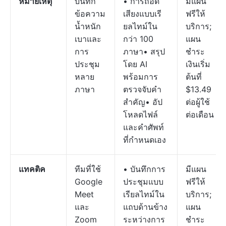
หมายเหตุ
บันทึก
• การถอด
มีแผน
ข้อความ
เสียงแบบเรี
ฟรีให้
น้ำหนัก
ยลไทม์ใน
บริการ;
เบาและ
กว่า 100
แผน
การ
ภาษา• สรุป
ชำระ
ประชุม
โดย AI
เงินเริ่ม
หลาย
พร้อมการ
ต้นที่
ภาษา
ตรวจจับคำ
$13.49
สำคัญ• อัป
ต่อผู้ใช้
โหลดไฟล์
ต่อเดือน
และคำศัพท์
ที่กำหนดเอง
แทคติค
ทีมที่ใช้
• บันทึกการ
มีแผน
Google
ประชุมแบบ
ฟรีให้
Meet
เรียลไทม์ใน
บริการ;
และ
แถบด้านข้าง
แผน
Zoom
ระหว่างการ
ชำระ