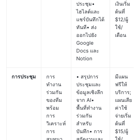
ประชุม•
เงินเริ่ม
ไฮไลต์และ
ต้นที่
แชร์บันทึกได้
$12/ผู้
ทันที• ส่ง
ใช้/
ออกไปยัง
เดือน
Google
Docs และ
Notion
การประชุม
การ
• สรุปการ
มีแผน
ทำงาน
ประชุมและ
ฟรีให้
ร่วมกัน
ข้อมูลเชิงลึก
บริการ;
ของทีม
จาก AI•
แผนเสีย
พร้อม
พื้นที่ทำงาน
ค่าใช้
การ
ร่วมกัน
จ่ายเริ่ม
วิเคราะห์
สำหรับ
ต้นที่
การ
บันทึก• การ
$15/ผู้
สนทนา
สกัดงานและ
ใช้/