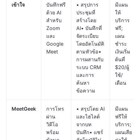
เข้าใจ
บันทึกฟรี
• สรุปการ
มีแผน
ด้วย AI
ประชุมที่
ให้
สำหรับ
สร้างโดย
บริการ
Zoom
AI• บันทึกที่
ฟรี;
และ
จัดระเบียบ
แผน
Google
โดยอัตโนมัติ
ชำระ
Meet
ตามหัวข้อ•
เงินเริ่ม
การผสานกับ
ต้นที่
ระบบ CRM
$20/ผู้
และการ
ใช้/
ค้นหา
เดือน
ข้อความ
MeetGeek
การโทร
• สรุปโดย AI
มีแผน
ผ่าน
และไฮไลต์
ฟรีให้
วิดีโอ
จากบท
บริการ;
พร้อม
บันทึก• แชร์
แผนเสีย