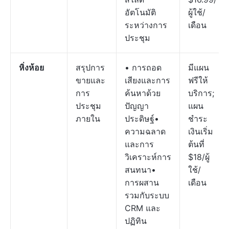
อัตโนมัติ
ผู้ใช้/
ระหว่างการ
เดือน
ประชุม
หิ่งห้อย
สรุปการ
• การถอด
มีแผน
ขายและ
เสียงและการ
ฟรีให้
การ
ค้นหาด้วย
บริการ;
ประชุม
ปัญญา
แผน
ภายใน
ประดิษฐ์•
ชำระ
ความฉลาด
เงินเริ่ม
และการ
ต้นที่
วิเคราะห์การ
$18/ผู้
สนทนา•
ใช้/
การผสาน
เดือน
รวมกับระบบ
CRM และ
ปฏิทิน