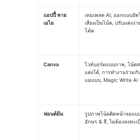
แอปปี้ พาย
เทมเพลต AI, ออกแบบอัตโ
เอไอ
เสียงเป็นโน้ต, ปรับแต่งง่า
โค้ด
Canva
ไวท์บอร์ดแบบภาพ, โน้ตสติ
แต่งได้, การทำงานร่วมกั
แม่แบบ, Magic Write AI
ฟอนต์มีม
รูปภาพโน้ตติดหน้าจอแบ
อักษร & สี, ไม่ต้องลงทะเ