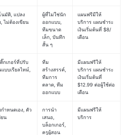
นมัติ, แปลง
ผู้ที่ไม่ใช่นัก
แผนฟรีมีให้
ย, ไม่ต้องเขียน
ออกแบบ,
บริการ แผนชำระ
ทีมขนาด
เงินเริ่มต้นที่ $8/
เล็ก, บันทึก
เดือน
สั้น ๆ
๊กเกอร์ที่ปรับ
ทีม
มีแผนฟรีให้
นแบบเรียลไทม์,
สร้างสรรค์,
บริการ แผนชำระ
ทีมการ
เงินเริ่มต้นที่
ตลาด, ทีม
$12.99 ต่อผู้ใช้ต่อ
ออกแบบ
เดือน
บกำหนดเอง, ตัว
การนำ
มีแผนฟรีให้
บียน
เสนอ,
บริการ
บล็อกเกอร์,
ครูผู้สอน