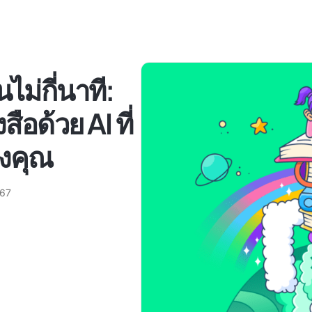
ม่กี่นาที:
สือด้วย AI ที่
องคุณ
567