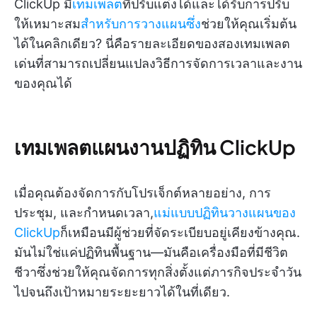
ClickUp มี
เทมเพลต
ที่ปรับแต่งได้และได้รับการปรับ
ให้เหมาะสม
สำหรับการวางแผนซึ่ง
ช่วยให้คุณเริ่มต้น
ได้ในคลิกเดียว? นี่คือรายละเอียดของสองเทมเพลต
เด่นที่สามารถเปลี่ยนแปลงวิธีการจัดการเวลาและงาน
ของคุณได้
เทมเพลตแผนงานปฏิทิน ClickUp
เมื่อคุณต้องจัดการกับโปรเจ็กต์หลายอย่าง, การ
ประชุม, และกำหนดเวลา,
แม่แบบปฏิทินวางแผนของ
ClickUp
ก็เหมือนมีผู้ช่วยที่จัดระเบียบอยู่เคียงข้างคุณ.
มันไม่ใช่แค่ปฏิทินพื้นฐาน—มันคือเครื่องมือที่มีชีวิต
ชีวาซึ่งช่วยให้คุณจัดการทุกสิ่งตั้งแต่ภารกิจประจำวัน
ไปจนถึงเป้าหมายระยะยาวได้ในที่เดียว.