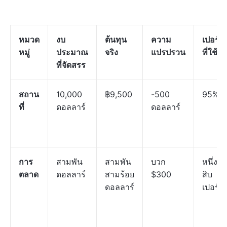
หมวด
งบ
ต้นทุน
ความ
เปอร์เซ
หมู่
ประมาณ
จริง
แปรปรวน
ที่ใช้จ่
ที่จัดสรร
สถาน
10,000
฿9,500
-500
95%
ที่
ดอลลาร์
ดอลลาร์
การ
สามพัน
สามพัน
บวก
หนึ่งร้
ตลาด
ดอลลาร์
สามร้อย
$300
สิบ
ดอลลาร์
เปอร์เซ