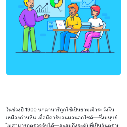
ในช่วงปี 1900 นกคานารีถูกใช้เป็นยามเฝ้าระวังใน
เหมืองถ่านหิน เมื่อมีคาร์บอนมอนอกไซด์—ซึ่งมนุษย์
ไม่สามารถตรวจจับได้—สะสมถึงระดับที่เป็นอันตราย