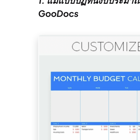
1. แม่แบบปฏิทินงบประมา
GooDocs