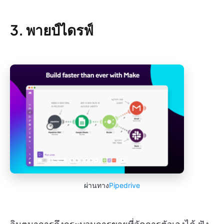
3. พายป์ไดรฟ์
ผ่านทาง
Pipedrive