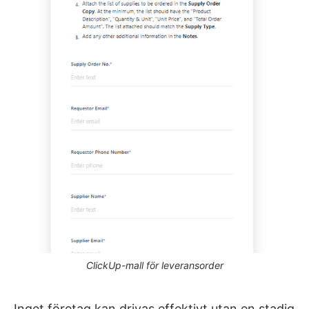
ClickUp-mall för leveransorder
Inget företag kan drivas effektivt utan en stadig