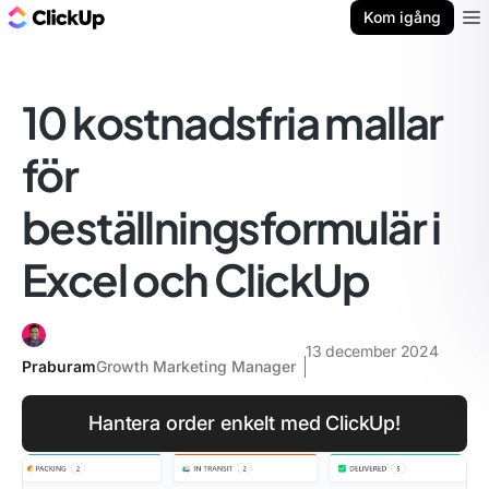
ClickUp-bloggen
Kom igång
Ope
10 kostnadsfria mallar
för
beställningsformulär i
Excel och ClickUp
13 december 2024
Praburam
Growth Marketing Manager
Hantera order enkelt med ClickUp!