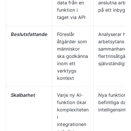
data från en
anslutna arbet
funktion i
på ett inbyggt
taget via API
Beslutsfattande
Föreslår
Analyserar hel
åtgärder som
arbetsytans
människor
sammanhang o
ska godkänna
flertrinsåtgärd
inom ett
självständigt
verktygs
kontext
Skalbarhet
Varje ny AI-
Nya funktioner
funktion ökar
befintliga dat
komplexiteten
intelligensinfr
i
integrationen