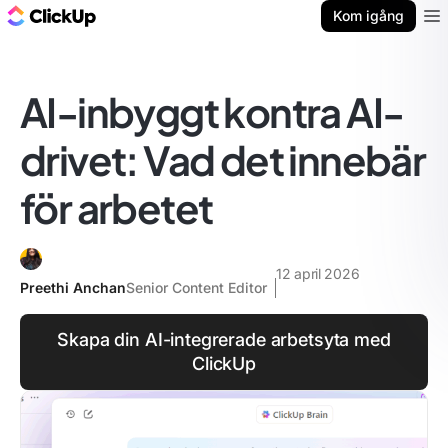
ClickUp-bloggen
Kom igång
Ope
AI-inbyggt kontra AI-
drivet: Vad det innebär
för arbetet
12 april 2026
Preethi Anchan
Senior Content Editor
Skapa din AI-integrerade arbetsyta med
ClickUp