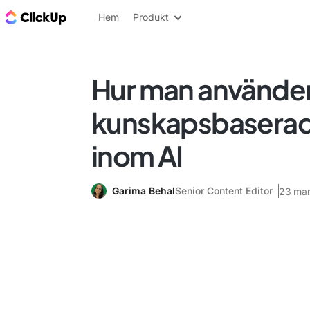
ClickUp-bloggen
Hem
Produkt
Hur man använde
kunskapsbaserad
inom AI
Garima Behal
Senior Content Editor
23 ma