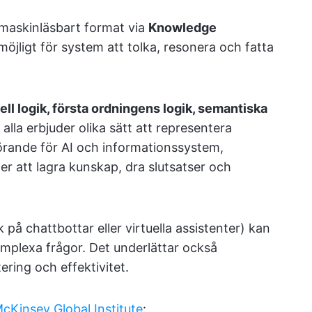
 maskinläsbart format via
Knowledge
öjligt för system att tolka, resonera och fatta
ell logik, första ordningens logik, semantiska
a alla erbjuder olika sätt att representera
görande för AI och informationssystem,
er att lagra kunskap, dra slutsatser och
k på chattbottar eller virtuella assistenter) kan
plexa frågor. Det underlättar också
ring och effektivitet.
cKinsey Global Institute
: