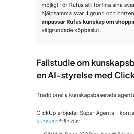
möjligt för Rufus att förfina sina sv
hjälpsamma svar. I grund och botte
anpassar Rufus kunskap om shoppi
välgrundade köpbeslut.
Fallstudie om kunskaps
en AI-styrelse med Cli
Traditionella kunskapsbaserade agenter
ClickUp erbjuder Super Agents – kon
kunskap
från din: