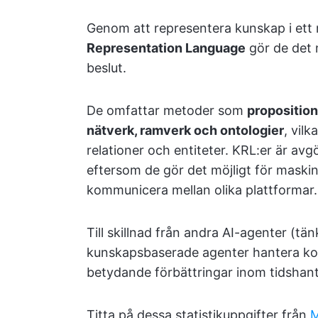
Genom att representera kunskap i ett
Representation Language
gör de det m
beslut.
De omfattar metoder som
proposition
nätverk, ramverk och ontologier
, vilk
relationer och entiteter. KRL:er är av
eftersom de gör det möjligt för maskin
kommunicera mellan olika plattformar.
Till skillnad från andra AI-agenter (tän
kunskapsbaserade agenter hantera kom
betydande förbättringar inom tidshante
Titta på dessa statistikuppgifter från
M