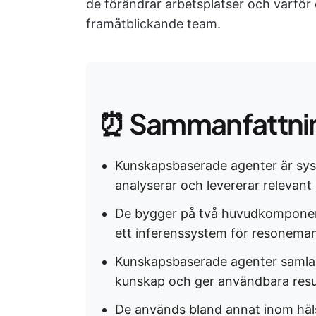
de förändrar arbetsplatser och varför de
framåtblickande team.
⏰ Sammanfattnin
Kunskapsbaserade agenter är syste
analyserar och levererar relevant
De bygger på två huvudkomponent
ett inferenssystem för resonema
Kunskapsbaserade agenter samlar 
kunskap och ger användbara resu
De används bland annat inom häls