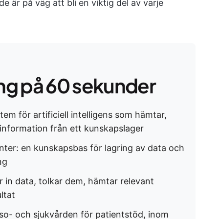
 är på väg att bli en viktig del av varje
g på 60 sekunder
m för artificiell intelligens som hämtar,
 information från ett kunskapslager
er: en kunskapsbas för lagring av data och
ng
in data, tolkar dem, hämtar relevant
ltat
o- och sjukvården för patientstöd, inom