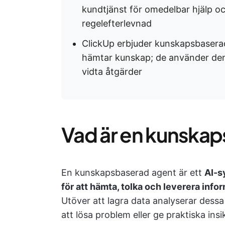
kundtjänst för omedelbar hjälp o
regelefterlevnad
ClickUp erbjuder kunskapsbasera
hämtar kunskap; de använder den 
vidta åtgärder
Vad är en kunska
En kunskapsbaserad agent är ett
AI-s
för att hämta, tolka och leverera info
Utöver att lagra data analyserar dess
att lösa problem eller ge praktiska insi