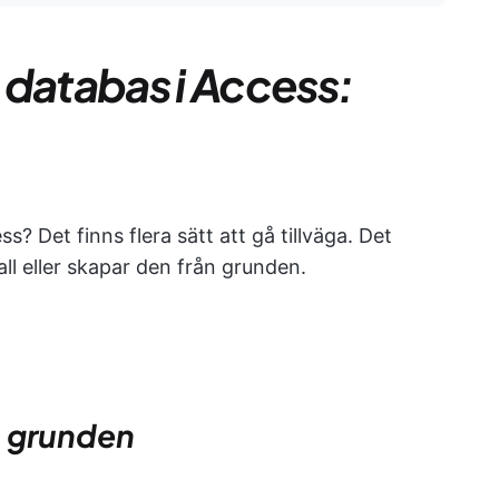
 databas i Access:
s? Det finns flera sätt att gå tillväga. Det
l eller skapar den från grunden.
n grunden