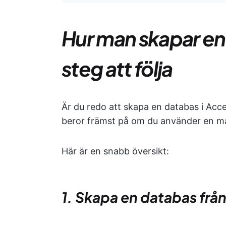
Hur man skapar en
steg att följa
Är du redo att skapa en databas i Acces
beror främst på om du använder en mal
Här är en snabb översikt:
1. Skapa en databas frå