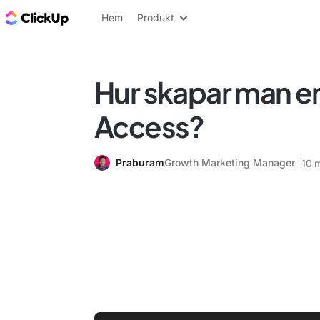
ClickUp-bloggen
Hem
Produkt
Hur skapar man en
Access?
Praburam
Growth Marketing Manager
10 