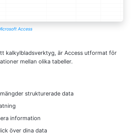
icrosoft Access
 ett kalkylbladsverktyg, är Access utformat för
tioner mellan olika tabeller.
a mängder strukturerade data
atning
ysera information
lick över dina data