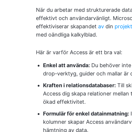
När du arbetar med strukturerade data
effektivt och användarvänligt. Microsof
effektiviserar skapandet
av
din
projek
med oändliga kalkylblad.
Här är varför Access är ett bra val:
Enkel att använda:
Du behöver inte
drop-verktyg, guider och mallar är 
Kraften i relationsdatabaser:
Till sk
Access dig skapa relationer mellan 
ökad effektivitet.
Formulär för enkel datainmatning:
I
kolumner skapar Access användarvä
hämtning av data.