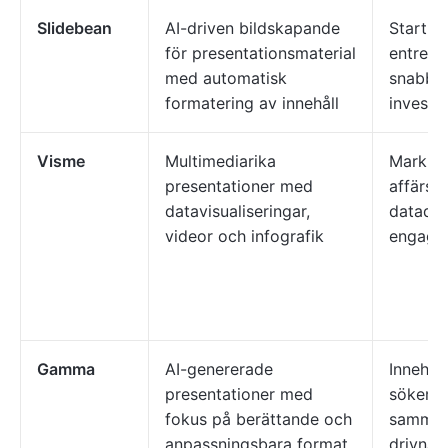
Slidebean
AI-driven bildskapande
Startup
för presentationsmaterial
entrepr
med automatisk
snabbt 
formatering av innehåll
investe
Visme
Multimediarika
Markna
presentationer med
affärs
datavisualiseringar,
datadri
videor och infografik
engager
Gamma
AI-genererade
Innehål
presentationer med
söker vi
fokus på berättande och
samman
anpassningsbara format.
drivna 