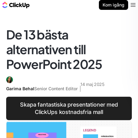
ClickUp-bloggen
Kom igång
Ope
De 13 bästa
alternativen till
PowerPoint 2025
14 maj 2025
Garima Behal
Senior Content Editor
Skapa fantastiska presentationer med
ClickUps kostnadsfria mall