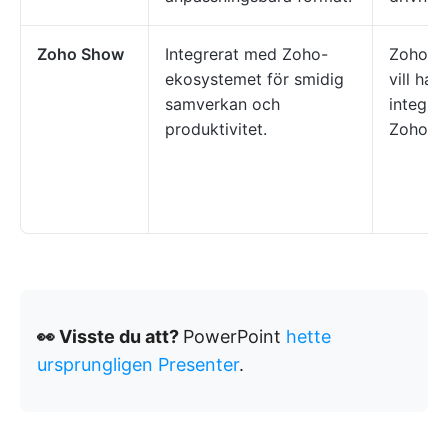
Zoho Show
Integrerat med Zoho-
Zoho-a
ekosystemet för smidig
vill ha 
samverkan och
integra
produktivitet.
Zoho-a
👀 Visste du att?
PowerPoint
hette
ursprungligen Presenter
.