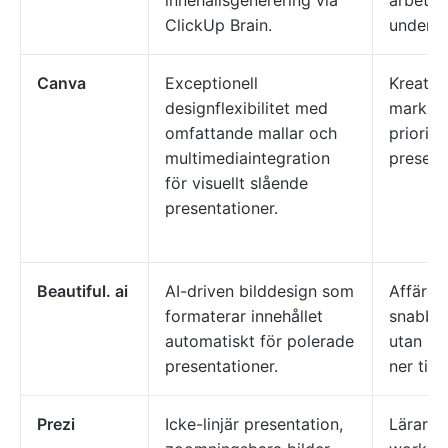
innehållsgenerering via
arbetsf
ClickUp Brain.
underlä
Canva
Exceptionell
Kreativ
designflexibilitet med
markna
omfattande mallar och
priorite
multimediaintegration
present
för visuellt slående
presentationer.
Beautiful. ai
AI-driven bilddesign som
Affärsp
formaterar innehållet
snabba,
automatiskt för polerade
utan at
presentationer.
ner tid
Prezi
Icke-linjär presentation,
Lärare 