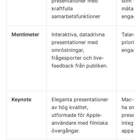
presentationer med
som fok
kraftfulla
mäta pu
samarbetsfunktioner
engage
Mentimeter
Interaktiva, datadrivna
Talare 
presentationer med
priorite
omröstningar,
engage
frågesporter och live-
feedback från publiken.
Keynote
Eleganta presentationer
Mac-anv
av hög kvalitet,
ha sny
utformade för Apple-
present
användare med filmiska
integre
övergångar.
appar