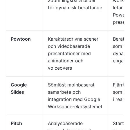
zoomningsbara bilder
worksh
för dynamisk berättande
letar ef
PowerP
present
Powtoon
Karaktärsdrivna scener
Berätta
och videobaserade
som vil
presentationer med
dynami
animationer och
engage
voiceovers
Google
Sömlöst molnbaserat
Fjärrte
Slides
samarbete och
som be
integration med Google
i realtid
Workspace-ekosystemet
Pitch
Analysbaserade
Startup