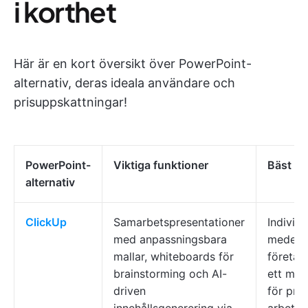
i korthet
Här är en kort översikt över PowerPoint-
alternativ, deras ideala användare och
prisuppskattningar!
PowerPoint-
Viktiga funktioner
Bäst fö
alternativ
ClickUp
Samarbetspresentationer
Individe
med anpassningsbara
medels
mallar, whiteboards för
företag
brainstorming och AI-
ett mån
driven
för pre