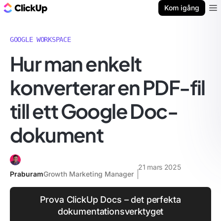
ClickUp-bloggen
Kom igång
Ope
GOOGLE WORKSPACE
Hur man enkelt
konverterar en PDF-fil
till ett Google Doc-
dokument
21 mars 2025
Praburam
Growth Marketing Manager
Prova ClickUp Docs – det perfekta
dokumentationsverktyget