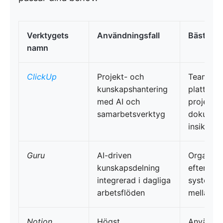
Verktygets
Användningsfall
Bäst för
namn
ClickUp
Projekt- och
Team som
kunskapshantering
plattform
med AI och
projektup
samarbetsverktyg
dokument
insikter
Guru
AI-driven
Organisa
kunskapsdelning
efter ett
integrerad i dagliga
system f
arbetsflöden
mellan t
Notion
Högst
Användar