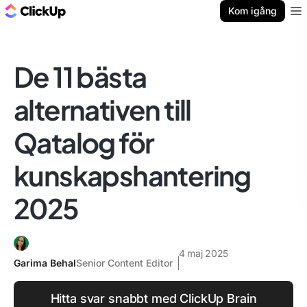
ClickUp-bloggen
Kom igång
Ope
De 11 bästa
alternativen till
Qatalog för
kunskapshantering
2025
4 maj 2025
Garima Behal
Senior Content Editor
Hitta svar snabbt med ClickUp Brain