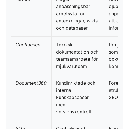
anpassningsbar
djupgåe
arbetsyta för
anpassni
anteckningar, wikis
att organ
och databaser
informatio
Confluence
Teknisk
Programv
dokumentation och
som hant
teamsamarbete för
dokument
mjukvaruteam
komplexa
Document360
Kundinriktade och
Företag 
interna
strukture
kunskapsbaser
SEO-vänl
med
versionskontroll
Slite
Centraliserad
Fjärrtea