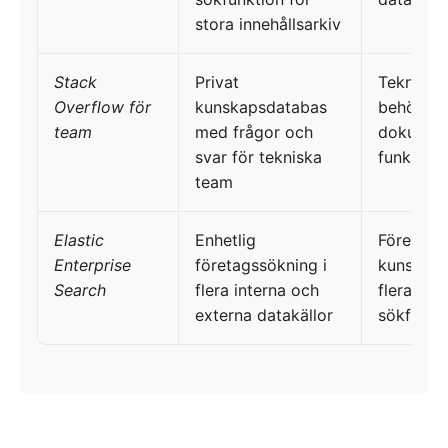
stora innehållsarkiv
Stack
Privat
Teknik- 
Overflow för
kunskapsdatabas
behöver 
team
med frågor och
dokument
svar för tekniska
funktiona
team
Elastic
Enhetlig
Företag 
Enterprise
företagssökning i
kunskap
Search
flera interna och
flera käl
externa datakällor
sökfunkt