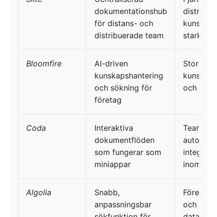
dokumentationshub
distraktio
för distans- och
kunskaps
distribuerade team
stark as
Bloomfire
AI-driven
Stora fö
kunskapshantering
kunskaps
och sökning för
och predi
företag
Coda
Interaktiva
Team so
dokumentflöden
automati
som fungerar som
integreri
miniappar
inom dok
Algolia
Snabb,
Företag 
anpassningsbar
och exakt
sökfunktion för
databaser