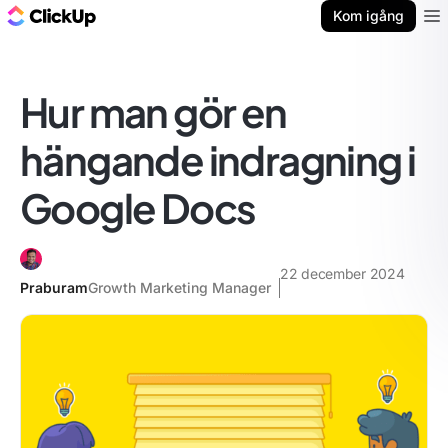
ClickUp-bloggen
Kom igång
Ope
Hur man gör en
hängande indragning i
Google Docs
22 december 2024
Praburam
Growth Marketing Manager