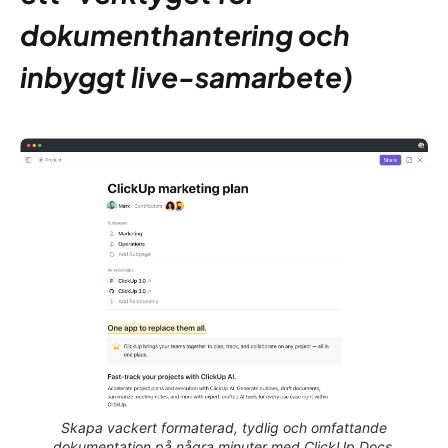
dokumenthantering och
inbyggt live-samarbete)
Skapa vackert formaterad, tydlig och omfattande
dokumentation på några minuter med ClickUp Docs.