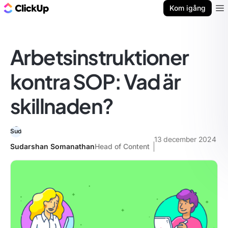
ClickUp-bloggen
Kom igång
Ope
Arbetsinstruktioner
kontra SOP: Vad är
skillnaden?
13 december 2024
Sudarshan Somanathan
Head of Content