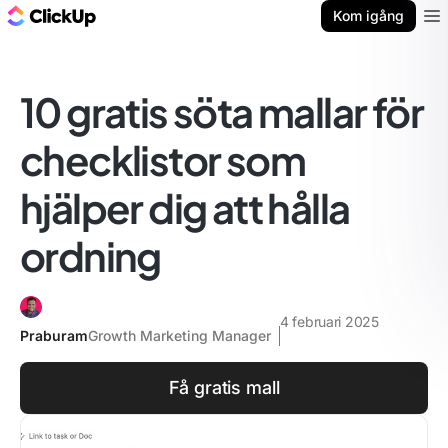
ClickUp-bloggen
Kom igång
Ope
10 gratis söta mallar för
checklistor som
hjälper dig att hålla
ordning
4 februari 2025
Praburam
Growth Marketing Manager
Få gratis mall