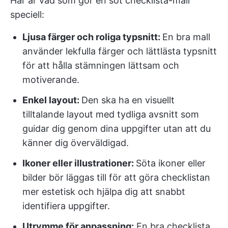
Här är vad som gör en söt checklista-mall
speciell:
Ljusa färger och roliga typsnitt:
En bra mall
använder lekfulla färger och lättlästa typsnitt
för att hålla stämningen lättsam och
motiverande.
Enkel layout:
Den ska ha en visuellt
tilltalande layout med tydliga avsnitt som
guidar dig genom dina uppgifter utan att du
känner dig överväldigad.
Ikoner eller illustrationer:
Söta ikoner eller
bilder bör läggas till för att göra checklistan
mer estetisk och hjälpa dig att snabbt
identifiera uppgifter.
Utrymme för anpassning:
En bra checklista