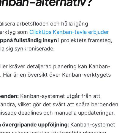
Kanban-alternativ?
alisera arbetsflöden och hålla igång
 Verktyg som
ClickUps Kanban-tavla erbjuder
ppnå fullständig insyn
i projektets framsteg,
lla sig synkroniserade.
ller kräver detaljerad planering kan Kanban-
. Här är en översikt över Kanban-verktygets
roenden:
Kanban-systemet utgår från att
andra, vilket gör det svårt att spåra beroenden
l missade deadlines och manuella uppdateringar.
h övergripande uppföljning:
Kanban-systemet
 men saknar verktyg för framtida planering.