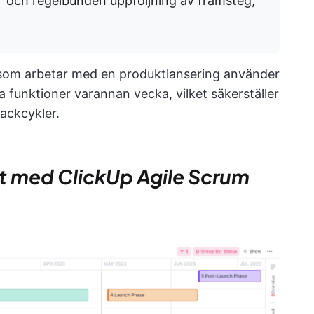
 och regelbunden uppföljning av framsteg,
som arbetar med en produktlansering använder
a funktioner varannan vecka, vilket säkerställer
ackcykler.
et med ClickUp Agile Scrum