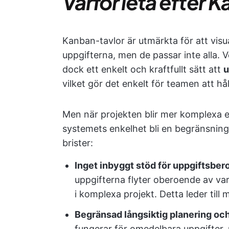
Varför leta efter 
Kanban-tavlor är utmärkta för att visu
uppgifterna, men de passar inte alla.
dock ett enkelt och kraftfullt sätt att
u
vilket gör det enkelt för teamen att hå
Men när projekten blir mer komplexa e
systemets enkelhet bli en begränsning
brister:
Inget inbyggt stöd för uppgiftsbe
uppgifterna flyter oberoende av var
i komplexa projekt. Detta leder til
Begränsad långsiktig planering oc
fungerar för omedelbara uppgifter,