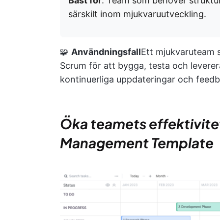
Bäst för
: Team som behöver struktur
särskilt inom mjukvaruutveckling.
🧩
Användningsfall
Ett mjukvaruteam 
Scrum för att bygga, testa och leverer
kontinuerliga uppdateringar och feedb
Öka teamets effektivit
Management Template