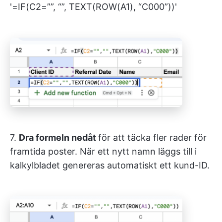
'=IF(C2=””, “”, TEXT(ROW(A1), “C000”))'
7.
Dra formeln nedåt
för att täcka fler rader för
framtida poster. När ett nytt namn läggs till i
kalkylbladet genereras automatiskt ett kund-ID.