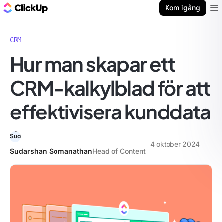
ClickUp-bloggen
Kom igång
Ope
CRM
Hur man skapar ett
CRM-kalkylblad för att
effektivisera kunddata
4 oktober 2024
Sudarshan Somanathan
Head of Content