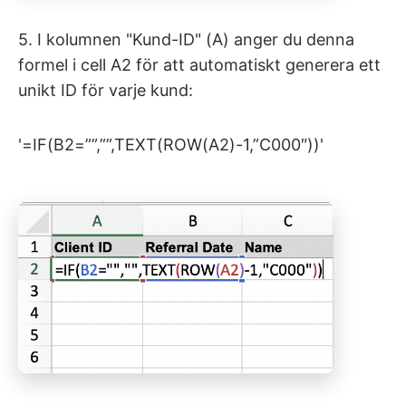
5. I kolumnen "Kund-ID" (A) anger du denna
formel i cell A2 för att automatiskt generera ett
unikt ID för varje kund:
'=IF(B2=””,””,TEXT(ROW(A2)-1,”C000″))'