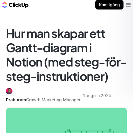
ClickUp-bloggen
Kom igång
Ope
Hur man skapar ett
Gantt-diagram i
Notion (med steg-för-
steg-instruktioner)
1 augusti 2024
Praburam
Growth Marketing Manager