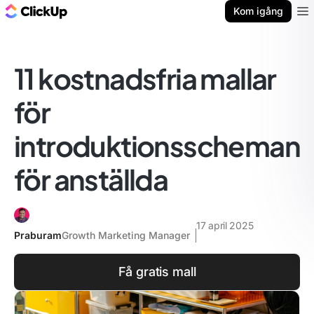
ClickUp-bloggen
Kom igång
Ope
11 kostnadsfria mallar
för
introduktionsscheman
för anställda
17 april 2025
Praburam
Growth Marketing Manager
Få gratis mall