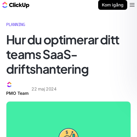
ClickUp-bloggen
Kom igång
Ope
PLANNING
Hur du optimerar ditt
teams SaaS-
driftshantering
22 maj 2024
PMO Team