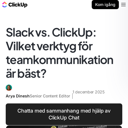
ClickUp-bloggen
Kom igång
Ope
Slack vs. ClickUp:
Vilket verktyg för
teamkommunikation
är bäst?
1 december 2025
Arya Dinesh
Senior Content Editor
Chatta med sammanhang med hjälp av
ClickUp Chat