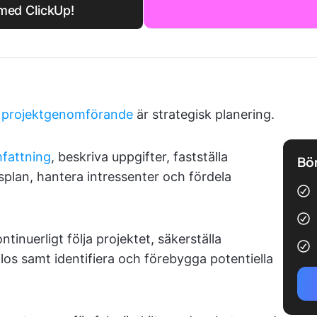
 med ClickUp!
t
projektgenomförande
är strategisk planering.
mfattning
, beskriva uppgifter, fastställa
Bör
dsplan, hantera intressenter och fördela
tinuerligt följa projektet, säkerställa
ilos samt identifiera och förebygga potentiella