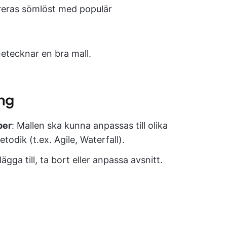
greras sömlöst med populär
etecknar en bra mall.
ing
per
: Mallen ska kunna anpassas till olika
todik (t.ex. Agile, Waterfall).
ägga till, ta bort eller anpassa avsnitt.