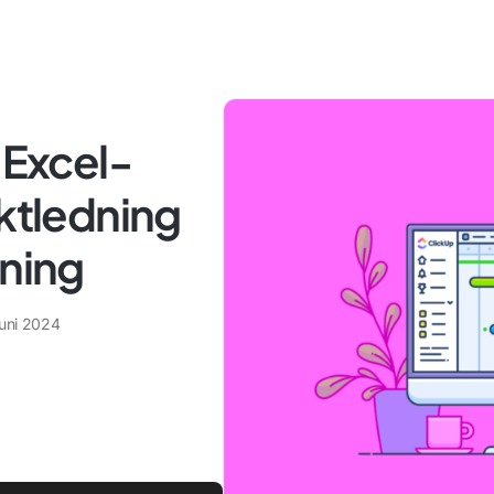
 Excel-
ektledning
jning
juni 2024