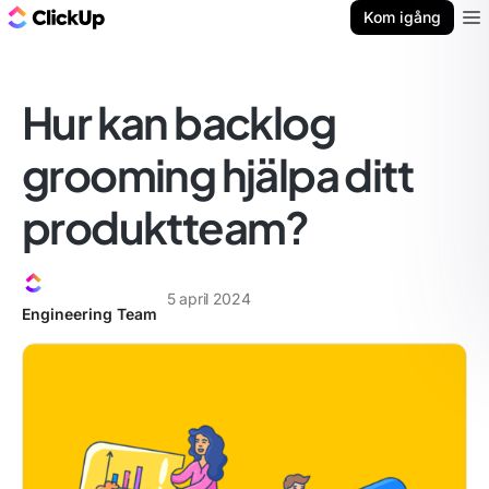
ClickUp-bloggen
Kom igång
Ope
Hur kan backlog
grooming hjälpa ditt
produktteam?
5 april 2024
Engineering Team