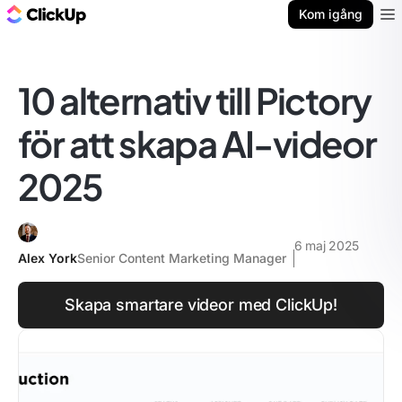
ClickUp-bloggen
Kom igång
Ope
10 alternativ till Pictory
för att skapa AI-videor
2025
6 maj 2025
Alex York
Senior Content Marketing Manager
Skapa smartare videor med ClickUp!