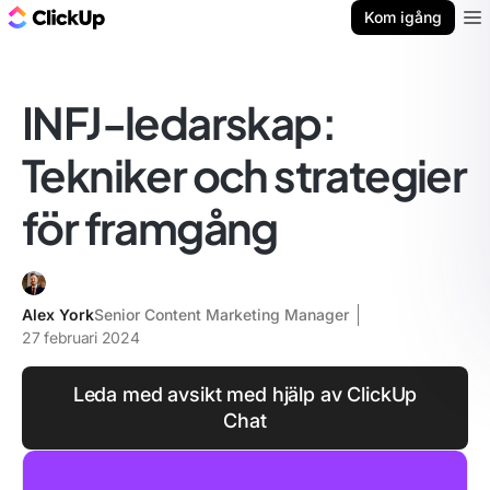
ClickUp-bloggen
Kom igång
Ope
INFJ-ledarskap:
Tekniker och strategier
för framgång
Alex York
Senior Content Marketing Manager
27 februari 2024
Leda med avsikt med hjälp av ClickUp
Chat