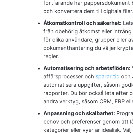
fortfarande har pappersdokument 
och konvertera dem till digitala filer
Åtkomstkontroll och säkerhet:
Leta
från obehörig åtkomst eller intrång.
för olika användare, grupper eller a
dokumenthantering du väljer krypter
regler.
Automatisering och arbetsflöden:
V
affärsprocesser och
sparar tid
och 
automatisera uppgifter, såsom godk
rapporter. Du bör också leta efter
andra verktyg, såsom CRM, ERP ell
Anpassning och skalbarhet:
Progra
behov och preferenser genom att låt
kategorier eller vyer är idealisk. V