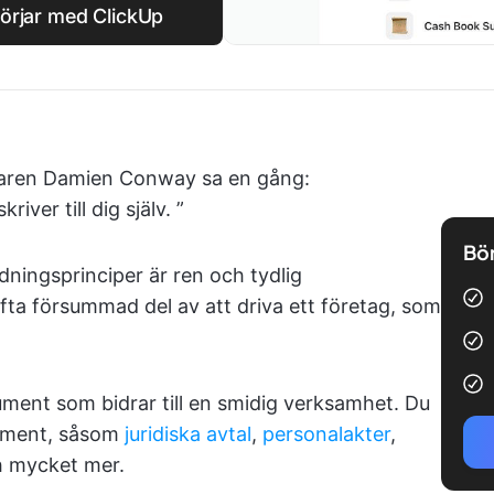
örjar med ClickUp
taren Damien Conway sa en gång:
iver till dig själv. ”
Bör
ingsprinciper är ren och tydlig
ta försummad del av att driva ett företag, som
okument som bidrar till en smidig verksamhet. Du
kument, såsom
juridiska avtal
,
personalakter
,
h mycket mer.