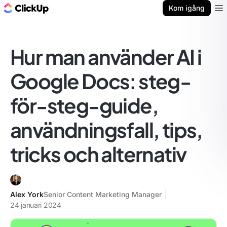
ClickUp-bloggen
Kom igång
Ope
Hur man använder AI i
Google Docs: steg-
för-steg-guide,
användningsfall, tips,
tricks och alternativ
Alex York
Senior Content Marketing Manager
24 januari 2024