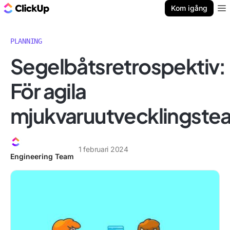
ClickUp-bloggen
Kom igång
Ope
PLANNING
Segelbåtsretrospektiv:
För agila
mjukvaruutvecklingste
1 februari 2024
Engineering Team