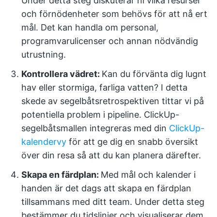
Under detta steg diskuterar ni vilka resurser
och förnödenheter som behövs för att nå ert
mål. Det kan handla om personal,
programvarulicenser och annan nödvändig
utrustning.
Kontrollera vädret:
Kan du förvänta dig lugnt
hav eller stormiga, farliga vatten? I detta
skede av segelbåtsretrospektiven tittar vi på
potentiella problem i pipeline. ClickUp-
segelbåtsmallen integreras med din
ClickUp-
kalendervy
för att ge dig en snabb översikt
över din resa så att du kan planera därefter.
Skapa en färdplan:
Med mål och kalender i
handen är det dags att skapa en färdplan
tillsammans med ditt team. Under detta steg
bestämmer du tidslinjer och visualiserar dem