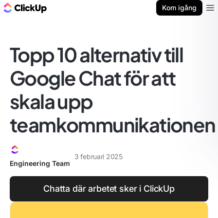
ClickUp-bloggen
Kom igång
Ope
Topp 10 alternativ till
Google Chat för att
skala upp
teamkommunikationen
3 februari 2025
Engineering Team
Chatta där arbetet sker i ClickUp