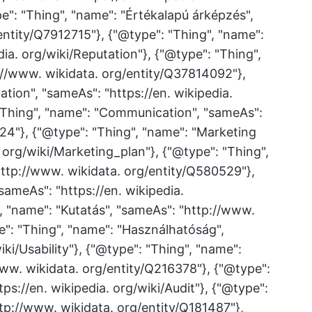
e": "Thing", "name": "Értékalapú árképzés",
entity/Q7912715"}, {"@type": "Thing", "name":
dia. org/wiki/Reputation"}, {"@type": "Thing",
://www. wikidata. org/entity/Q37814092"},
ion", "sameAs": "https://en. wikipedia.
"Thing", "name": "Communication", "sameAs":
24"}, {"@type": "Thing", "name": "Marketing
. org/wiki/Marketing_plan"}, {"@type": "Thing",
http://www. wikidata. org/entity/Q580529"},
sameAs": "https://en. wikipedia.
, "name": "Kutatás", "sameAs": "http://www.
e": "Thing", "name": "Használhatóság",
iki/Usability"}, {"@type": "Thing", "name":
ww. wikidata. org/entity/Q216378"}, {"@type":
tps://en. wikipedia. org/wiki/Audit"}, {"@type":
ttp://www. wikidata. org/entity/Q181487"},