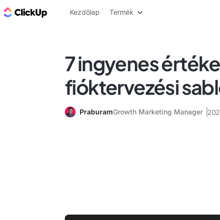
ClickUp blog
Kezdőlap
Termék
7 ingyenes értéke
fióktervezési sab
Praburam
Growth Marketing Manager
2025