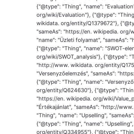
{"@type": "Thing", "name": "Evaluation"
org/wiki/Evaluation"}, {"@type": "Thin
wikidata. org/entity/Q1379672"}, {"@ty
"sameAs": "https://en. wikipedia. org/
"name": "Üzleti folyamat", "sameAs": "
{"@type": "Thing", "name": "SWOT-elem
org/wiki/SWOT_analysis"}, {"@type": 
"http://www. wikidata. org/entity/Q175
"Versenyzőelemzés", "sameAs": "https:/
{"@type": "Thing", "name": "Versenyző
org/entity/Q624630"}, {"@type": "Thing
"https://en. wikipedia. org/wiki/Value_
"Értékajánlat", "sameAs": "http://www.
"Thing", "name": "Upselling", "sameAs": 
{"@type": "Thing", "name": "Upselling"
org/entity/Q334955"}, {"@type": "Thin