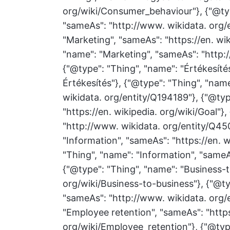
org/wiki/Consumer_behaviour"}, {"@typ
"sameAs": "http://www. wikidata. org/
"Marketing", "sameAs": "https://en. wik
"name": "Marketing", "sameAs": "http:
{"@type": "Thing", "name": "Értékesítés
Értékesítés"}, {"@type": "Thing", "nam
wikidata. org/entity/Q194189"}, {"@typ
"https://en. wikipedia. org/wiki/Goal"}
"http://www. wikidata. org/entity/Q45
"Information", "sameAs": "https://en. w
"Thing", "name": "Information", "sameA
{"@type": "Thing", "name": "Business-t
org/wiki/Business-to-business"}, {"@ty
"sameAs": "http://www. wikidata. org/
"Employee retention", "sameAs": "https
org/wiki/Employee_retention"}, {"@typ