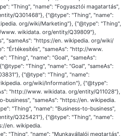
e": "Thing", "name": "Fogyasztói magatartás",
entity/Q301468"}, {"@type": "Thing", "name":
ipedia. org/wiki/Marketing"}, {"@type": "Thing",
//www. wikidata. org/entity/Q39809"},
", "sameAs": "https://en. wikipedia. org/wiki/
e": "Értékesítés", "sameAs": "http://www.
e": "Thing", "name": "Goal", "sameAs":
, {"@type": "Thing", "name": "Goal", "sameAs":
03831"}, {"@type": "Thing", "name":
ikipedia. org/wiki/Information"}, {"@type":
s": "http://www. wikidata. org/entity/Q11028"},
o-business", "sameAs": "https://en. wikipedia.
pe": "Thing", "name": "Business-to-business",
entity/Q325421"}, {"@type": "Thing", "name":
://en. wikipedia.
e": "Thing", "name": "Munkavállalói megtartás",