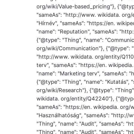
org/wiki/Value-based_pricing"}, {"@typ
"sameAs": "http://www. wikidata. org/
"Hírnév", "sameAs": "https://en. wikipe
"name": "Reputation", "sameAs": "http
{"@type": "Thing", "name": "Communicat
org/wiki/Communication"}, {"@type": 
"http://www. wikidata. org/entity/Q110
terv", "sameAs": "https://en. wikipedia
"name": "Marketing terv", "sameAs": "
{"@type": "Thing", "name": "Kutatás", "
org/wiki/Research"}, {"@type": "Thing"
wikidata. org/entity/Q42240"}, {"@typ
"sameAs": "https://en. wikipedia. org/w
"Használhatóság", "sameAs": "http://w
"Thing", "name": "Audit", "sameAs": "ht
"Thing", "name": "Audit", "sameAs": "h