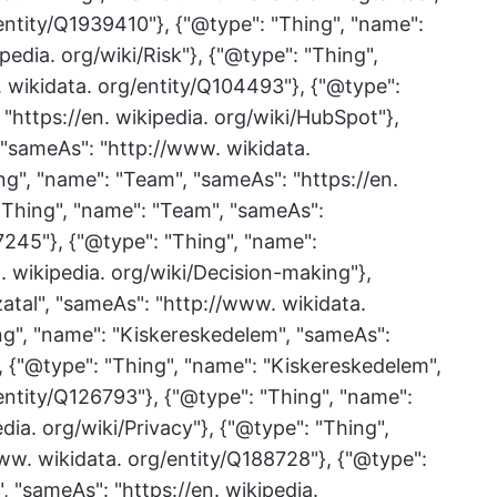
entity/Q1939410"}, {"@type": "Thing", "name":
pedia. org/wiki/Risk"}, {"@type": "Thing",
. wikidata. org/entity/Q104493"}, {"@type":
"https://en. wikipedia. org/wiki/HubSpot"},
 "sameAs": "http://www. wikidata.
g", "name": "Team", "sameAs": "https://en.
 "Thing", "name": "Team", "sameAs":
7245"}, {"@type": "Thing", "name":
. wikipedia. org/wiki/Decision-making"},
atal", "sameAs": "http://www. wikidata.
ng", "name": "Kiskereskedelem", "sameAs":
"}, {"@type": "Thing", "name": "Kiskereskedelem",
entity/Q126793"}, {"@type": "Thing", "name":
edia. org/wiki/Privacy"}, {"@type": "Thing",
ww. wikidata. org/entity/Q188728"}, {"@type":
, "sameAs": "https://en. wikipedia.