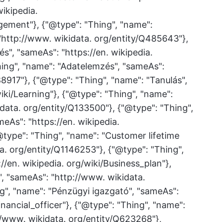
ikipedia.
ement"}, {"@type": "Thing", "name":
"http://www. wikidata. org/entity/Q485643"},
s", "sameAs": "https://en. wikipedia.
hing", "name": "Adatelemzés", "sameAs":
8917"}, {"@type": "Thing", "name": "Tanulás",
iki/Learning"}, {"@type": "Thing", "name":
data. org/entity/Q133500"}, {"@type": "Thing",
eAs": "https://en. wikipedia.
@type": "Thing", "name": "Customer lifetime
a. org/entity/Q1146253"}, {"@type": "Thing",
://en. wikipedia. org/wiki/Business_plan"},
v", "sameAs": "http://www. wikidata.
g", "name": "Pénzügyi igazgató", "sameAs":
inancial_officer"}, {"@type": "Thing", "name":
//www. wikidata. org/entity/Q623268"},