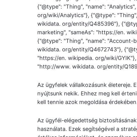
{"@type": "Thing", "name": "Analytics",
org/wiki/Analytics"}, {"@type": "Thing"
wikidata. org/entity/Q485396"}, {"@ty
marketing", "sameAs": "https://en. wi
{"@type": "Thing", "name": "Account-
wikidata. org/entity/Q4672743"}, {"@t
"https://en. wikipedia. org/wiki/GYIK"}
"http://www. wikidata. org/entity/Q189
Az ügyfelek vállalkozásunk életereje. 
nyújtsunk nekik. Ehhez meg kell érten
kell tennie azok megoldása érdekében
Az ügyfél-elégedettség biztosításának
használata. Ezek segítségével a stra