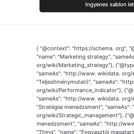
Ingyenes sablon let
{ "@context": "https://schema. org", "@
"name": "Marketing strategy", "sameAs"
org/wiki/Marketing_strategy"}, {"@type
"sameAs": "http://www. wikidata. org/
"Teljesítménymutató", "sameAs": "https
org/wiki/Performance_indicator"}, {"@
"sameAs": "http://www. wikidata. org/
"Stratégiai menedzsment", "sameAs": "h
org/wiki/Strategic_management"}, {"@t
menedzsment", "sameAs": "http://www.
"Thing", "name": "Fogyasztói magatartá