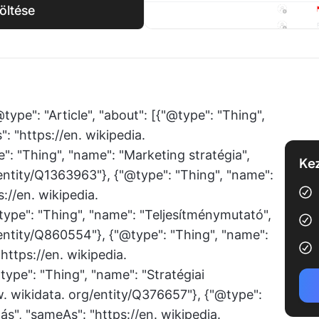
öltése
type": "Article", "about": [{"@type": "Thing",
: "https://en. wikipedia.
": "Thing", "name": "Marketing stratégia",
Kez
entity/Q1363963"}, {"@type": "Thing", "name":
://en. wikipedia.
type": "Thing", "name": "Teljesítménymutató",
entity/Q860554"}, {"@type": "Thing", "name":
ttps://en. wikipedia.
ype": "Thing", "name": "Stratégiai
 wikidata. org/entity/Q376657"}, {"@type":
s", "sameAs": "https://en. wikipedia.