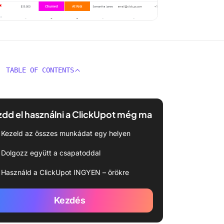
TABLE OF CONTENTS
dd el használni a ClickUpot még ma
Kezeld az összes munkádat egy helyen
Dolgozz együtt a csapatoddal
Használd a ClickUpot INGYEN – örökre
Kezdés