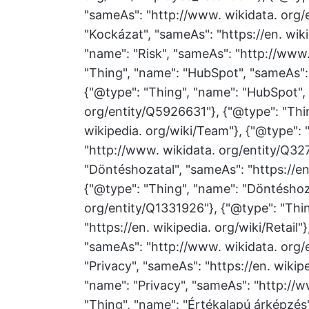
"sameAs": "http://www. wikidata. org/
"Kockázat", "sameAs": "https://en. wiki
"name": "Risk", "sameAs": "http://www
"Thing", "name": "HubSpot", "sameAs": 
{"@type": "Thing", "name": "HubSpot",
org/entity/Q5926631"}, {"@type": "Thin
wikipedia. org/wiki/Team"}, {"@type":
"http://www. wikidata. org/entity/Q32
"Döntéshozatal", "sameAs": "https://en
{"@type": "Thing", "name": "Döntéshoz
org/entity/Q1331926"}, {"@type": "Thi
"https://en. wikipedia. org/wiki/Retail
"sameAs": "http://www. wikidata. org/
"Privacy", "sameAs": "https://en. wikip
"name": "Privacy", "sameAs": "http://w
"Thing", "name": "Értékalapú árképzés"