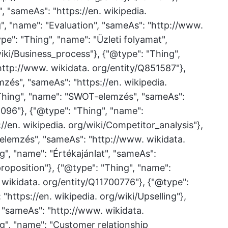
, "sameAs": "https://en. wikipedia.
g", "name": "Evaluation", "sameAs": "http://www.
pe": "Thing", "name": "Üzleti folyamat",
wiki/Business_process"}, {"@type": "Thing",
http://www. wikidata. org/entity/Q851587"},
zés", "sameAs": "https://en. wikipedia.
"Thing", "name": "SWOT-elemzés", "sameAs":
096"}, {"@type": "Thing", "name":
/en. wikipedia. org/wiki/Competitor_analysis"},
elemzés", "sameAs": "http://www. wikidata.
", "name": "Értékajánlat", "sameAs":
proposition"}, {"@type": "Thing", "name":
 wikidata. org/entity/Q11700776"}, {"@type":
"https://en. wikipedia. org/wiki/Upselling"},
, "sameAs": "http://www. wikidata.
g", "name": "Customer relationship