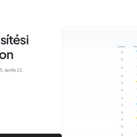
sítési
lon
. április 22.