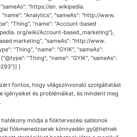
 "sameAs": "https://en. wikipedia.
, "name": "Analytics", "sameAs": "http://www.
pe": "Thing", "name": "Account-based
kipedia. org/wiki/Account-based_marketing"},
based marketing", "sameAs": "http://www.
ype": "Thing", "name": "GYIK", "sameAs":
, {"@type": "Thing", "name": "GYIK", "sameAs":
293"}] }
Ezért fontos, hogy világszínvonalú szolgáltatást
ie igényeiket és problémáikat, és mindent meg
.
 hatékony módja a fióktervezési sablonok
tégiai fiókmenedzserek könnyedén gyűjthetnek