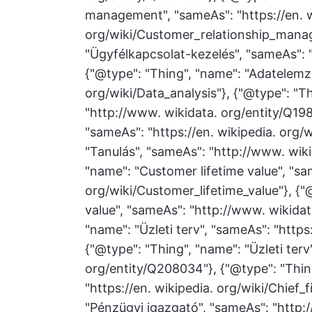
management", "sameAs": "https://en. w
org/wiki/Customer_relationship_manag
"Ügyfélkapcsolat-kezelés", "sameAs": 
{"@type": "Thing", "name": "Adatelemzé
org/wiki/Data_analysis"}, {"@type": "T
"http://www. wikidata. org/entity/Q198
"sameAs": "https://en. wikipedia. org/w
"Tanulás", "sameAs": "http://www. wiki
"name": "Customer lifetime value", "sam
org/wiki/Customer_lifetime_value"}, {"
value", "sameAs": "http://www. wikidat
"name": "Üzleti terv", "sameAs": "https
{"@type": "Thing", "name": "Üzleti ter
org/entity/Q208034"}, {"@type": "Thin
"https://en. wikipedia. org/wiki/Chief_f
"Pénzügyi igazgató", "sameAs": "http: