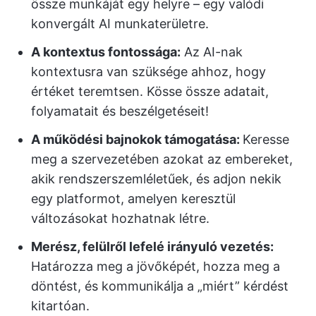
össze munkáját egy helyre – egy valódi
konvergált AI munkaterületre.
A kontextus fontossága:
Az AI-nak
kontextusra van szüksége ahhoz, hogy
értéket teremtsen. Kösse össze adatait,
folyamatait és beszélgetéseit!
A működési bajnokok támogatása:
Keresse
meg a szervezetében azokat az embereket,
akik rendszerszemléletűek, és adjon nekik
egy platformot, amelyen keresztül
változásokat hozhatnak létre.
Merész, felülről lefelé irányuló vezetés:
Határozza meg a jövőképét, hozza meg a
döntést, és kommunikálja a „miért” kérdést
kitartóan.