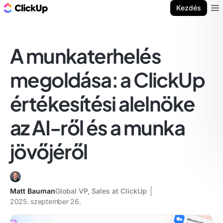
ClickUp blog
Kezdés
Ope
A munkaterhelés
megoldása: a ClickUp
értékesítési alelnöke
az AI-ről és a munka
jövőjéről
Matt Bauman
Global VP, Sales at ClickUp
2025. szeptember 26.