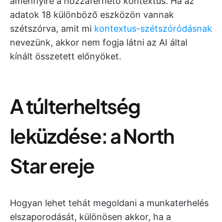
amennyire a hozzáférhető kontextus. Ha az
adatok 18 különböző eszközön vannak
szétszórva, amit mi
kontextus-szétszóródásnak
nevezünk, akkor nem fogja látni az AI által
kínált összetett előnyöket.
A túlterheltség
leküzdése: a North
Star ereje
Hogyan lehet tehát megoldani a munkaterhelés
elszaporodását, különösen akkor, ha a