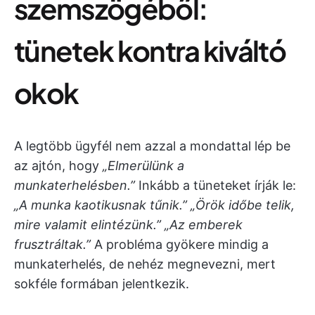
szemszögéből:
tünetek kontra kiváltó
okok
A legtöbb ügyfél nem azzal a mondattal lép be
az ajtón, hogy
„Elmerülünk a
munkaterhelésben.”
Inkább a tüneteket írják le:
„A munka kaotikusnak tűnik.”
„Örök időbe telik,
mire valamit elintézünk.”
„Az emberek
frusztráltak.”
A probléma gyökere mindig a
munkaterhelés, de nehéz megnevezni, mert
sokféle formában jelentkezik.