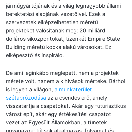
járműgyártójának és a világ legnagyobb állami
befektetési alapjának vezetőivel. Ezek a
szervezetek elképzelhetetlen méretű
projekteket valósítanak meg: 20 milliárd
dolláros síközpontokat, tizenkét Empire State
Building méretű kocka alakú városokat. Ez
elképesztő és inspiráló.
De ami leginkább meglepett, nem a projektek
mérete volt, hanem a kihívások mértéke. Bárhol
is legyen a világon,
a munkaterület
szétaprózódása
az a csendes erő, amely
visszatartja a csapatokat. Akár egy futurisztikus
várost épít, akár egy értékesítési csapatot
vezet az Egyesült Államokban, a tünetek
ugyanazok: túl sok alkalmazás, folyamat és