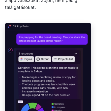
alapú válaszokat adjon, nem pedig
találgatásokat.