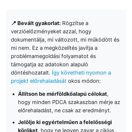
📍 Bevált gyakorlat:
Rögzítse a
verzióelőzményeket azzal, hogy
dokumentálja, mi változott, mi működött és
mi nem. Ez a megközelítés javítja a
problémamegoldási folyamatot és
támogatja az adatokon alapuló
döntéshozatalt.
Így követheti nyomon a
projekt előrehaladását
okos módon:
Állítson be mérföldkőalapú célokat
,
hogy minden PDCA szakaszban mérje az
előrehaladást, ne csak az eredményt.
Jelölje ki egyértelműen a felelősségi
köröket
, hogy ne legyen zavar a ciklus