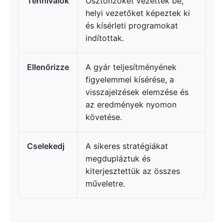
Tennivalók
Ösztönzőket vezettek be,
helyi vezetőket képeztek ki
és kísérleti programokat
indítottak.
Ellenőrizze
A gyár teljesítményének
figyelemmel kísérése, a
visszajelzések elemzése és
az eredmények nyomon
követése.
Cselekedj
A sikeres stratégiákat
megdupláztuk és
kiterjesztettük az összes
műveletre.