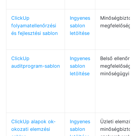
ClickUp
Ingyenes
Minőségbiztosí
folyamatellenőrzési
sablon
megfelelőség, 
és fejlesztési sablon
letöltése
ClickUp
Ingyenes
Belső ellenőrök
auditprogram-sablon
sablon
megfelelőségi 
letöltése
minőségügyi v
ClickUp alapok ok-
Ingyenes
Üzleti elemzők,
okozati elemzési
sablon
minőségbiztosí