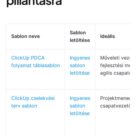
Sablon
Sablon neve
Ideális
letöltése
ClickUp PDCA
Ingyenes
Műveleti vezet
folyamat táblasablon
sablon
fejlesztési men
letöltése
agilis csapatok
ClickUp cselekvési
Ingyenes
Projektmenedzs
terv sablon
sablon
csapatvezetők
letöltése