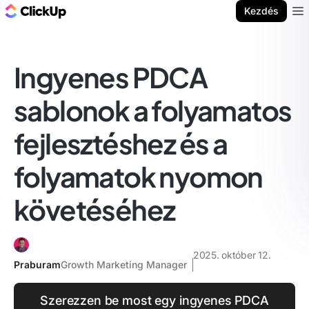
ClickUp blog
Kezdés
Ope
Ingyenes PDCA
sablonok a folyamatos
fejlesztéshez és a
folyamatok nyomon
követéséhez
2025. október 12.
Praburam
Growth Marketing Manager
Szerezzen be most egy ingyenes PDCA