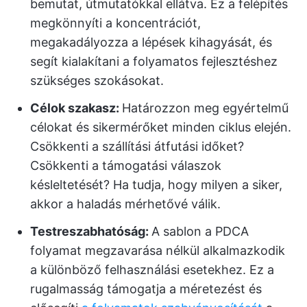
bemutat, útmutatókkal ellátva. Ez a felépítés
megkönnyíti a koncentrációt,
megakadályozza a lépések kihagyását, és
segít kialakítani a folyamatos fejlesztéshez
szükséges szokásokat.
Célok szakasz:
Határozzon meg egyértelmű
célokat és sikermérőket minden ciklus elején.
Csökkenti a szállítási átfutási időket?
Csökkenti a támogatási válaszok
késleltetését? Ha tudja, hogy milyen a siker,
akkor a haladás mérhetővé válik.
Testreszabhatóság:
A sablon a PDCA
folyamat megzavarása nélkül alkalmazkodik
a különböző felhasználási esetekhez. Ez a
rugalmasság támogatja a méretezést és