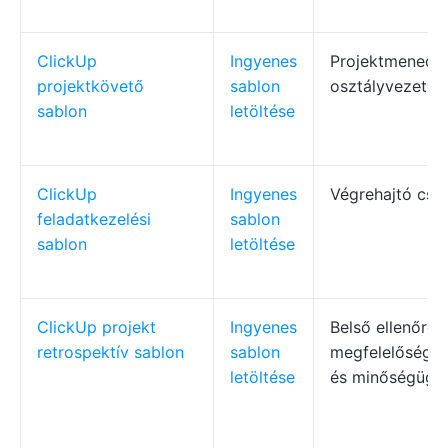
ClickUp
Ingyenes
Projektmenedzs
projektkövető
sablon
osztályvezetők
sablon
letöltése
ClickUp
Ingyenes
Végrehajtó csa
feladatkezelési
sablon
sablon
letöltése
ClickUp projekt
Ingyenes
Belső ellenőrök
retrospektív sablon
sablon
megfelelőségi 
letöltése
és minőségügyi