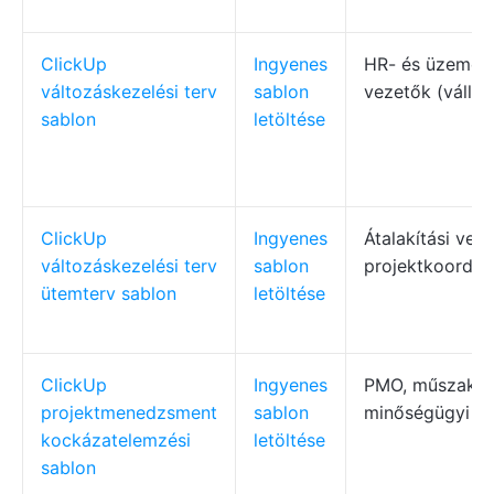
ClickUp
Ingyenes
HR- és üzemelt
változáskezelési terv
sablon
vezetők (vállal
sablon
letöltése
ClickUp
Ingyenes
Átalakítási vez
változáskezelési terv
sablon
projektkoordin
ütemterv sablon
letöltése
ClickUp
Ingyenes
PMO, műszaki v
projektmenedzsment
sablon
minőségügyi v
kockázatelemzési
letöltése
sablon