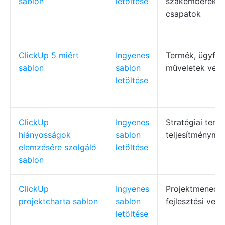
sablon
letöltése
szakemberek, o
csapatok
ClickUp 5 miért
Ingyenes
Termék, ügyfél
sablon
sablon
műveletek veze
letöltése
ClickUp
Ingyenes
Stratégiai terv
hiányosságok
sablon
teljesítményme
elemzésére szolgáló
letöltése
sablon
ClickUp
Ingyenes
Projektmenedzs
projektcharta sablon
sablon
fejlesztési vez
letöltése