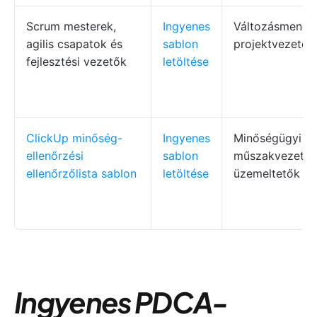
Scrum mesterek,
Ingyenes
Változásmened
agilis csapatok és
sablon
projektvezetők
fejlesztési vezetők
letöltése
ClickUp minőség-
Ingyenes
Minőségügyi ve
ellenőrzési
sablon
műszakvezetők
ellenőrzőlista sablon
letöltése
üzemeltetők
Ingyenes PDCA-