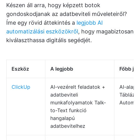
Készen áll arra, hogy képzett botok
gondoskodjanak az adatbeviteli műveleteiről?
Íme egy rövid áttekintés a
legjobb AI
automatizálási eszközökről
, hogy magabiztosan
kiválaszthassa digitális segédjét.
Eszköz
A legjobb
Főbb jel
ClickUp
AI-vezérelt feladatok +
AI-alapú
adatbeviteli
Táblázat
munkafolyamatok Talk-
Automat
to-Text funkció
hangalapú
adatbevitelhez