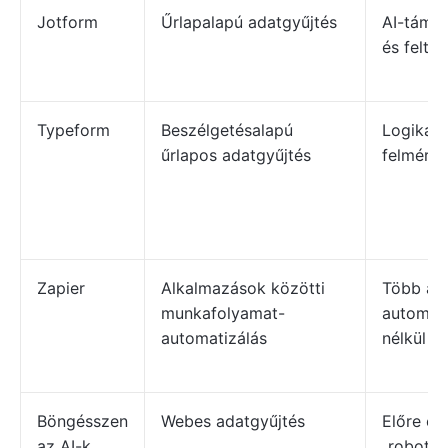
Jotform
Űrlapalapú adatgyűjtés
AI-támog
és feltét
Typeform
Beszélgetésalapú
Logikai 
űrlapos adatgyűjtés
felmérés
Zapier
Alkalmazások közötti
Több al
munkafolyamat-
automat
automatizálás
nélkül
Böngésszen
Webes adatgyűjtés
Előre elk
az AI-k
„robotok