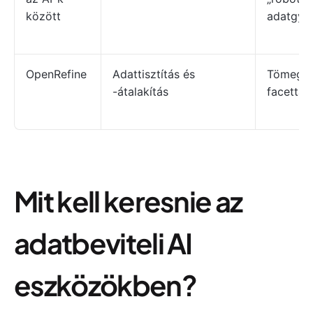
között
adatgyű
OpenRefine
Adattisztítás és
Tömeges 
-átalakítás
facettás
Mit kell keresnie az
adatbeviteli AI
eszközökben?