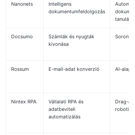
Nanonets
Intelligens
Automat
dokumentumfeldolgozás
dokumen
tanulás
Docsumo
Számlák és nyugták
Soronké
kivonása
Rossum
E-mail-adat konverzió
AI-alapú
Nintex RPA
Vállalati RPA és
Drag-an
adatbeviteli
robotiku
automatizálás