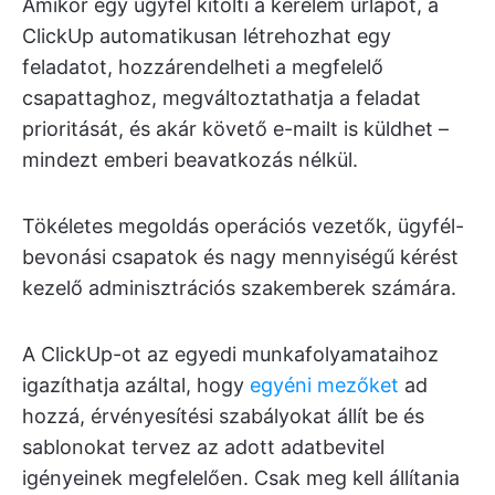
Amikor egy ügyfél kitölti a kérelem űrlapot, a
ClickUp automatikusan létrehozhat egy
feladatot, hozzárendelheti a megfelelő
csapattaghoz, megváltoztathatja a feladat
prioritását, és akár követő e-mailt is küldhet –
mindezt emberi beavatkozás nélkül.
Tökéletes megoldás operációs vezetők, ügyfél-
bevonási csapatok és nagy mennyiségű kérést
kezelő adminisztrációs szakemberek számára.
A ClickUp-ot az egyedi munkafolyamataihoz
igazíthatja azáltal, hogy
egyéni mezőket
ad
hozzá, érvényesítési szabályokat állít be és
sablonokat tervez az adott adatbevitel
igényeinek megfelelően. Csak meg kell állítania