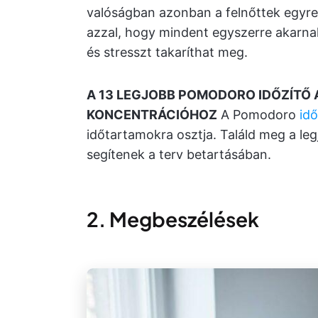
valóságban azonban a felnőttek egyr
azzal, hogy mindent egyszerre akarna
és stresszt takaríthat meg.
A 13 LEGJOBB POMODORO IDŐZÍTŐ
KONCENTRÁCIÓHOZ
A Pomodoro
id
időtartamokra osztja. Találd meg a le
segítenek a terv betartásában.
2. Megbeszélések