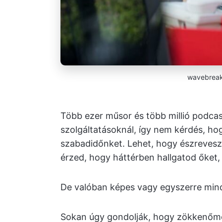
wavebreak
Több ezer műsor és több millió podcas
szolgáltatásoknál, így nem kérdés, hog
szabadidőnket. Lehet, hogy észrevesz
érzed, hogy háttérben hallgatod őket,
De valóban képes vagy egyszerre mind
Sokan úgy gondolják, hogy zökkenő