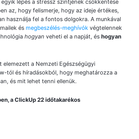
egyik lépés a stressz szintjének csökkentése
n az, hogy felismerje, hogy az ideje értékes,
n használja fel a fontos dolgokra. A munkával
-mailek és
megbeszélés-meghívók
végtelennek
chnológia
hogyan
veheti el a napját, és
hogyan
t elemezett a Nemzeti Egészségügyi
ew-tól és híradásokból, hogy meghatározza a
n, és mit lehet tenni ellenük.
n, a ClickUp 22 időtakarékos