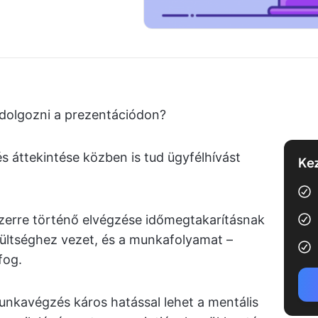
dolgozni a prezentációdon?
s áttekintése közben is tud ügyfélhívást
Kez
zerre történő elvégzése időmegtakarításnak
rültséghez vezet, és a munkafolyamat –
fog.
unkavégzés káros hatással lehet a mentális