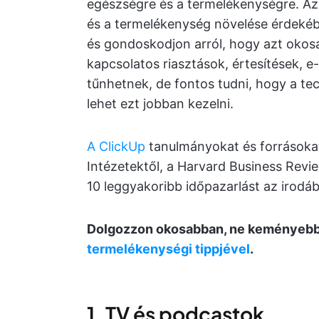
egészségre és a termelékenységre. Az 
és a termelékenység növelése érdekébe
és gondoskodjon arról, hogy azt okosa
kapcsolatos riasztások, értesítések, e
tűnhetnek, de fontos tudni, hogy a te
lehet ezt jobban kezelni.
A ClickUp
tanulmányokat és forrásoka
Intézetektől, a Harvard Business Revi
10 leggyakoribb időpazarlást az irodába
Dolgozzon okosabban, ne keményebbe
termelékenységi tippjével
.
1. TV és podcastok