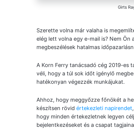
Girts Ra
Szerette volna már valaha is megemlít
elég lett volna egy e-mail is? Nem Ön 
megbeszélések hatalmas időpazarlásn
A Korn Ferry tanácsadó cég 2019-es 
véli, hogy a túl sok időt igénylő me
hatékonyan végezzék munkájukat.
Ahhoz, hogy meggyőzze főnökét a het
készítsen rövid
értekezleti napirendet
hogy minden értekezletnek legyen célj
bejelentkezéseket és a csapat tagjaina