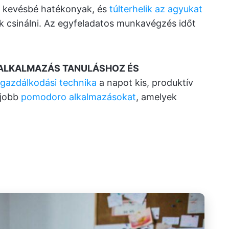
e kevésbé hatékonyak, és
túlterhelik az agyukat
k csinálni. Az egyfeladatos munkavégzés időt
 ALKALMAZÁS TANULÁSHOZ ÉS
őgazdálkodási technika
a napot kis, produktív
gjobb
pomodoro alkalmazásokat
, amelyek