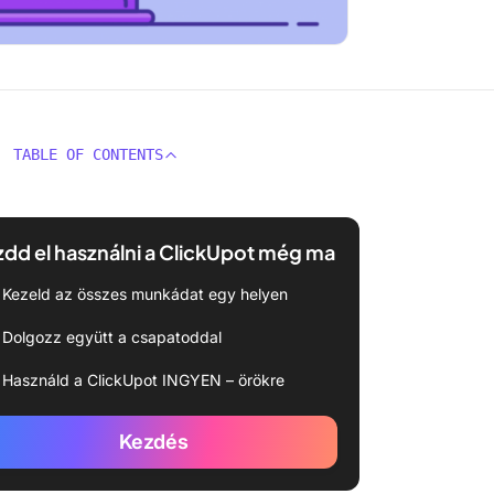
TABLE OF CONTENTS
dd el használni a ClickUpot még ma
Kezeld az összes munkádat egy helyen
Dolgozz együtt a csapatoddal
Használd a ClickUpot INGYEN – örökre
Kezdés