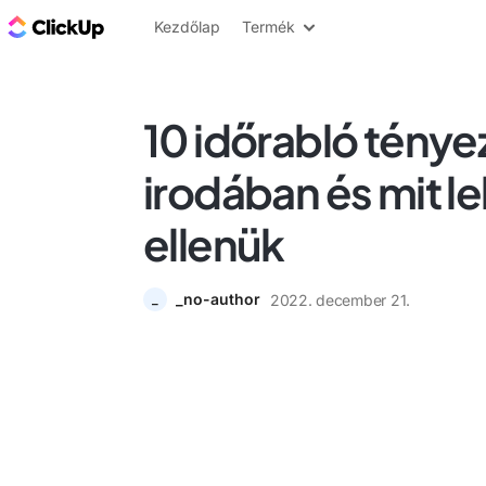
ClickUp blog
Kezdőlap
Termék
10 időrabló ténye
irodában és mit le
ellenük
_no-author
2022. december 21.
_