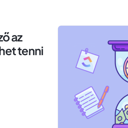
ző az
het tenni