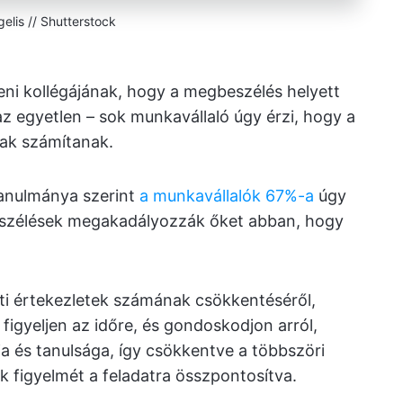
gelis // Shutterstock
eni kollégájának, hogy a megbeszélés helyett
az egyetlen – sok munkavállaló úgy érzi, hogy a
ak számítanak.
tanulmánya szerint
a munkavállalók 67%-a
úgy
gbeszélések megakadályozzák őket abban, hogy
i értekezletek számának csökkentéséről,
, figyeljen az időre, és gondoskodjon arról,
a és tanulsága, így csökkentve a többszöri
k figyelmét a feladatra összpontosítva.