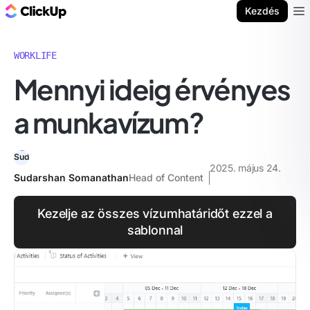
ClickUp blog
Kezdés
Ope
WORKLIFE
Mennyi ideig érvényes
a munkavízum?
2025. május 24.
Sudarshan Somanathan
Head of Content
Kezelje az összes vízumhatáridőt ezzel a
sablonnal