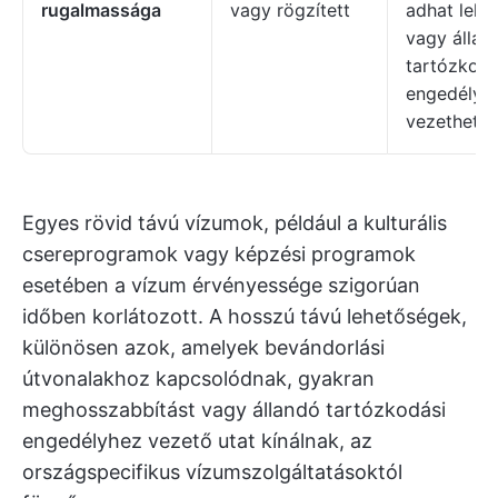
rugalmassága
vagy rögzített
adhat lehe
vagy állan
tartózkodá
engedélyh
vezethet.
Egyes rövid távú vízumok, például a kulturális
csereprogramok vagy képzési programok
esetében a vízum érvényessége szigorúan
időben korlátozott. A hosszú távú lehetőségek,
különösen azok, amelyek bevándorlási
útvonalakhoz kapcsolódnak, gyakran
meghosszabbítást vagy állandó tartózkodási
engedélyhez vezető utat kínálnak, az
országspecifikus vízumszolgáltatásoktól