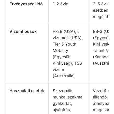
Érvényességi idő
1–2 évig
3–5 év (so
esetben
megújíthat
Vízumtípusok
H-2B (USA), J
EB-3 (USA)
vízumok (USA),
(Egyesült
Tier 5 Youth
Királyság),
Mobility
Talent Visa
(Egyesült
(Kanada),
Királyság), TSS
(Ausztrália
vízum
(Ausztrália)
Használati esetek
Szezonális
Vezető poz
munka, szakmai
állandó
gyakorlat,
áthelyezés
újságírás,
magasan k