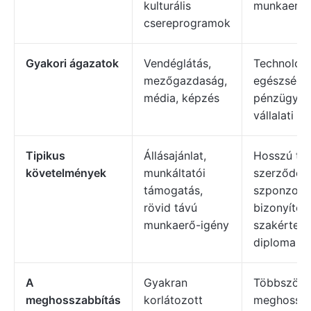
kulturális
munkaerő
csereprogramok
Gyakori ágazatok
Vendéglátás,
Technológi
mezőgazdaság,
egészségü
média, képzés
pénzügy, 
vállalati v
Tipikus
Állásajánlat,
Hosszú tá
követelmények
munkáltatói
szerződés,
támogatás,
szponzorál
rövid távú
bizonyított
munkaerő-igény
szakértel
diploma
A
Gyakran
Többszöri
meghosszabbítás
korlátozott
meghossza