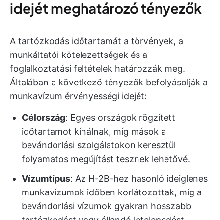
idejét meghatározó tényezők
A tartózkodás időtartamát a törvények, a
munkáltatói kötelezettségek és a
foglalkoztatási feltételek határozzák meg.
Általában a következő tényezők befolyásolják a
munkavízum érvényességi idejét:
Célország
: Egyes országok rögzített
időtartamot kínálnak, míg mások a
bevándorlási szolgálatokon keresztül
folyamatos megújítást tesznek lehetővé.
Vízumtípus
: Az H-2B-hez hasonló ideiglenes
munkavízumok időben korlátozottak, míg a
bevándorlási vízumok gyakran hosszabb
tartózkodást vagy állandó letelepedést