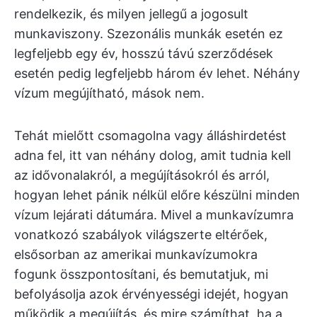
rendelkezik, és milyen jellegű a jogosult
munkaviszony. Szezonális munkák esetén ez
legfeljebb egy év, hosszú távú szerződések
esetén pedig legfeljebb három év lehet. Néhány
vízum megújítható, mások nem.
Tehát mielőtt csomagolna vagy álláshirdetést
adna fel, itt van néhány dolog, amit tudnia kell
az idővonalakról, a megújításokról és arról,
hogyan lehet pánik nélkül előre készülni minden
vízum lejárati dátumára. Mivel a munkavízumra
vonatkozó szabályok világszerte eltérőek,
elsősorban az amerikai munkavízumokra
fogunk összpontosítani, és bemutatjuk, mi
befolyásolja azok érvényességi idejét, hogyan
működik a megújítás, és mire számíthat, ha a