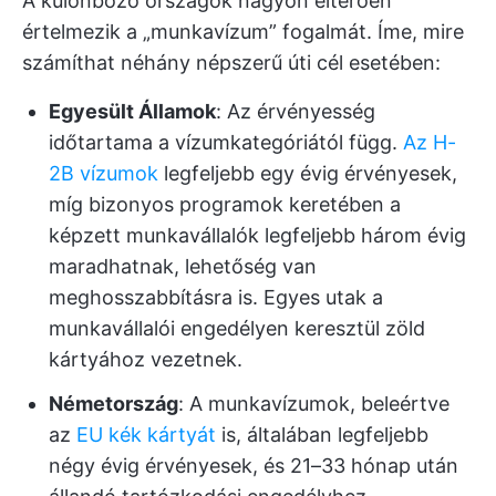
A különböző országok nagyon eltérően
értelmezik a „munkavízum” fogalmát. Íme, mire
számíthat néhány népszerű úti cél esetében:
Egyesült Államok
: Az érvényesség
időtartama a vízumkategóriától függ.
Az H-
2B vízumok
legfeljebb egy évig érvényesek,
míg bizonyos programok keretében a
képzett munkavállalók legfeljebb három évig
maradhatnak, lehetőség van
meghosszabbításra is. Egyes utak a
munkavállalói engedélyen keresztül zöld
kártyához vezetnek.
Németország
: A munkavízumok, beleértve
az
EU kék kártyát
is, általában legfeljebb
négy évig érvényesek, és 21–33 hónap után