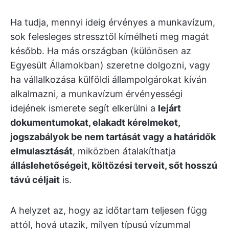
Ha tudja, mennyi ideig érvényes a munkavízum,
sok felesleges stressztől kímélheti meg magát
később. Ha más országban (különösen az
Egyesült Államokban) szeretne dolgozni, vagy
ha vállalkozása külföldi állampolgárokat kíván
alkalmazni, a munkavízum érvényességi
idejének ismerete segít elkerülni a
lejárt
dokumentumokat, elakadt kérelmeket,
jogszabályok be nem tartását vagy a határidők
elmulasztását
, miközben átalakíthatja
álláslehetőségeit, költözési terveit, sőt hosszú
távú céljait
is.
A helyzet az, hogy az időtartam teljesen függ
attól, hová utazik, milyen típusú vízummal