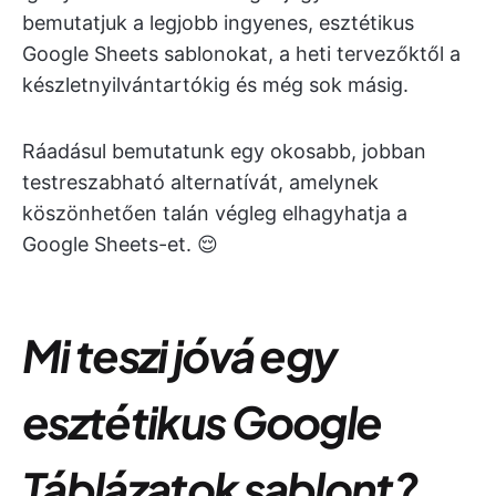
bemutatjuk a legjobb ingyenes, esztétikus
Google Sheets sablonokat, a heti tervezőktől a
készletnyilvántartókig és még sok másig.
Ráadásul bemutatunk egy okosabb, jobban
testreszabható alternatívát, amelynek
köszönhetően talán végleg elhagyhatja a
Google Sheets-et. 😌
Mi teszi jóvá egy
esztétikus Google
Táblázatok sablont?