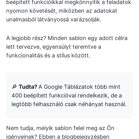
beépített funkcióikkal megkönnyítik a feladatok
nyomon követését, miközben az adatokat
unalmasból látványossá varázsolják.
A legjobb rész? Minden sablon egy adott célra
lett tervezve, egyensúlyt teremtve a
funkcionalitás és a stílus között.
🔎
Tudta?
A Google Táblázatok több mint
400 beépített funkcióval rendelkezik, de a
legtöbb felhasználó csak néhányat használ.
Nem tudja, melyik sablon felel meg az Ön
igényeinek? Ebben a blogbejegyzésben