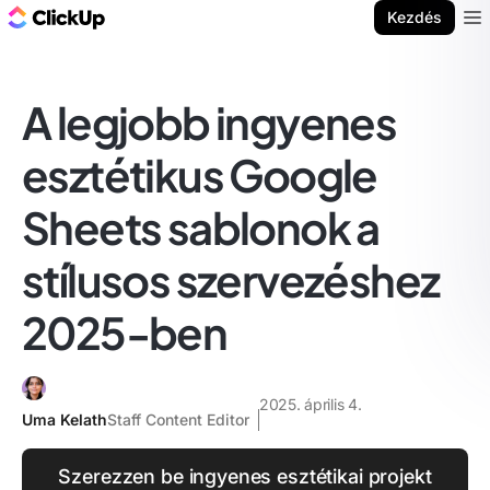
ClickUp blog
Kezdés
Ope
A legjobb ingyenes
esztétikus Google
Sheets sablonok a
stílusos szervezéshez
2025-ben
2025. április 4.
Uma Kelath
Staff Content Editor
Szerezzen be ingyenes esztétikai projekt