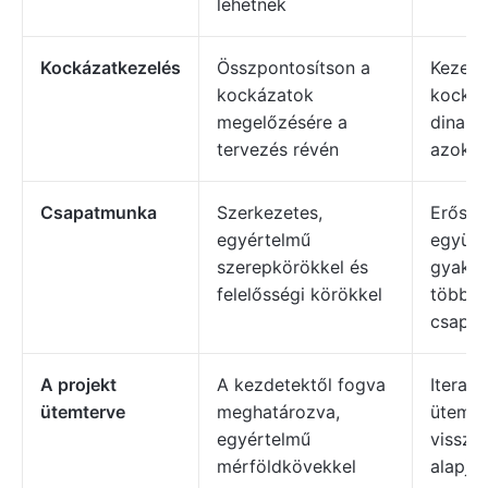
lehetnek
Kockázatkezelés
Összpontosítson a
Kezelje
kockázatok
kockáz
megelőzésére a
dinami
tervezés révén
azok f
Csapatmunka
Szerkezetes,
Erősen
egyértelmű
együt
szerepkörökkel és
gyakra
felelősségi körökkel
többfu
csapat
A projekt
A kezdetektől fogva
Iteratí
ütemterve
meghatározva,
ütemte
egyértelmű
vissza
mérföldkövekkel
alapjá