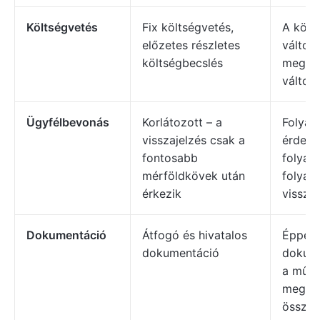
Költségvetés
Fix költségvetés,
A költ
előzetes részletes
változ
költségbecslés
megfel
változh
Ügyfélbevonás
Korlátozott – a
Folyam
visszajelzés csak a
érdekel
fontosabb
folyam
mérföldkövek után
folyam
érkezik
visszaj
Dokumentáció
Átfogó és hivatalos
Éppen 
dokumentáció
dokume
a műk
megol
összpo