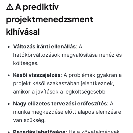
⚠️
A prediktív
projektmenedzsment
kihívásai
Változás iránti ellenállás
: A
hatókörváltozások megvalósítása nehéz és
költséges.
Késői visszajelzés
: A problémák gyakran a
projekt késői szakaszában jelentkeznek,
amikor a javítások a legköltségesebb
Nagy előzetes tervezési erőfeszítés
: A
munka megkezdése előtt alapos elemzésre
van szükség.
Pazarlás lehetősége
: Ha a követelmények