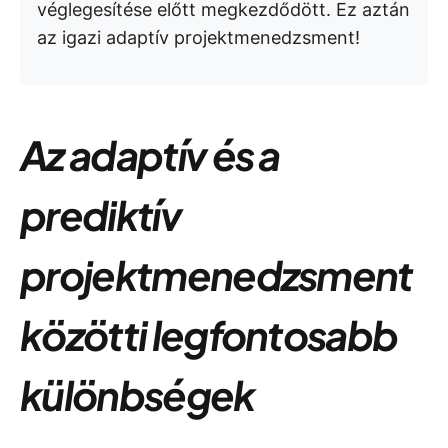
véglegesítése előtt megkezdődött. Ez aztán
az igazi adaptív projektmenedzsment!
Az adaptív és a
prediktív
projektmenedzsment
közötti legfontosabb
különbségek