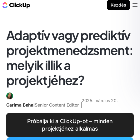
ClickUp blog
Kezdés
Ope
Adaptív vagy prediktív
projektmenedzsment:
melyik illik a
projektjéhez?
2025. március 20.
Garima Behal
Senior Content Editor
Próbálja ki a ClickUp-ot – minden
projektjéhez alkalmas