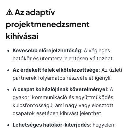
⚠️
Az adaptív
projektmenedzsment
kihívásai
Kevesebb előrejelzhetőség
: A végleges
hatókör és ütemterv jelentősen változhat.
Az érdekelt felek elkötelezettsége
: Az üzleti
partnerek folyamatos részvételét igényli.
A csapat kohéziójának követelményei
: A
gyakori kommunikáció és együttműködés
kulcsfontosságú, ami nagy vagy elosztott
csapatok esetében kihívást jelenthet.
Lehetséges hatókör-kiterjedés
: Fegyelem