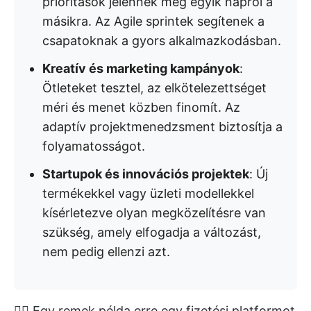
prioritások jelennek meg egyik napról a
másikra. Az Agile sprintek segítenek a
csapatoknak a gyors alkalmazkodásban.
Kreatív és marketing kampányok
:
Ötleteket tesztel, az elkötelezettséget
méri és menet közben finomít. Az
adaptív projektmenedzsment biztosítja a
folyamatosságot.
Startupok és innovációs projektek
: Új
termékekkel vagy üzleti modellekkel
kísérletezve olyan megközelítésre van
szükség, amely elfogadja a változást,
nem pedig ellenzi azt.
👉🏼 Egy remek példa erre egy fizetési platformot