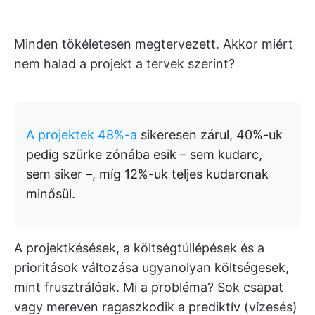
Minden tökéletesen megtervezett. Akkor miért
nem halad a projekt a tervek szerint?
A projektek 48%-a
sikeresen zárul, 40%-uk
pedig szürke zónába esik – sem kudarc,
sem siker –, míg 12%-uk teljes kudarcnak
minősül.
A projektkésések, a költségtúllépések és a
prioritások változása ugyanolyan költségesek,
mint frusztrálóak. Mi a probléma? Sok csapat
vagy mereven ragaszkodik a prediktív (vízesés)