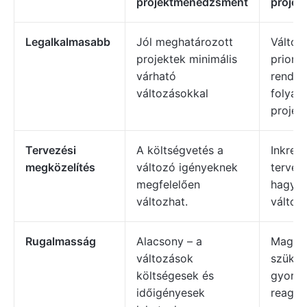
projektmenedzsment
proje
Legalkalmasabb
Jól meghatározott
Változ
projektek minimális
priorit
várható
rendel
változásokkal
folyam
projek
Tervezési
A költségvetés a
Inkrem
megközelítés
változó igényeknek
tervez
megfelelően
hagy a
változhat.
változ
Rugalmasság
Alacsony – a
Magas 
változások
szüksé
költségesek és
gyorsa
időigényesek
reagáln