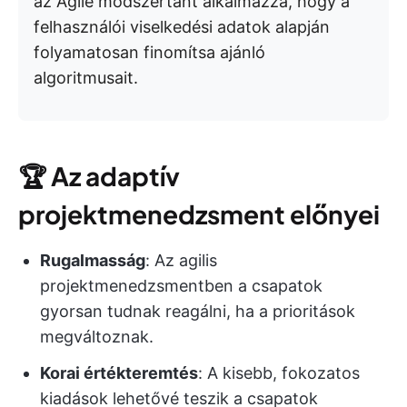
az Agile módszertant alkalmazza, hogy a
felhasználói viselkedési adatok alapján
folyamatosan finomítsa ajánló
algoritmusait.
🏆
Az adaptív
projektmenedzsment előnyei
Rugalmasság
: Az agilis
projektmenedzsmentben a csapatok
gyorsan tudnak reagálni, ha a prioritások
megváltoznak.
Korai értékteremtés
: A kisebb, fokozatos
kiadások lehetővé teszik a csapatok