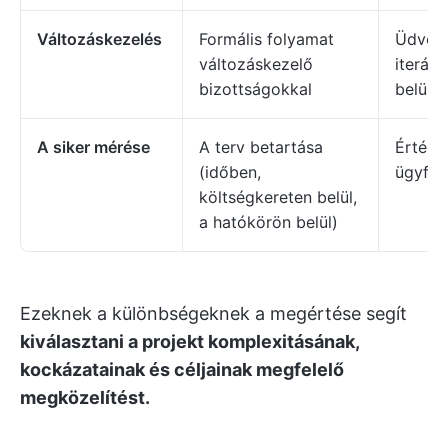
Változáskezelés
Formális folyamat
Üdvözö
változáskezelő
iteráci
bizottságokkal
belül
A siker mérése
A terv betartása
Értékt
(időben,
ügyfél
költségkereten belül,
a hatókörön belül)
Ezeknek a különbségeknek a megértése segít
kiválasztani a projekt komplexitásának,
kockázatainak és céljainak megfelelő
megközelítést.