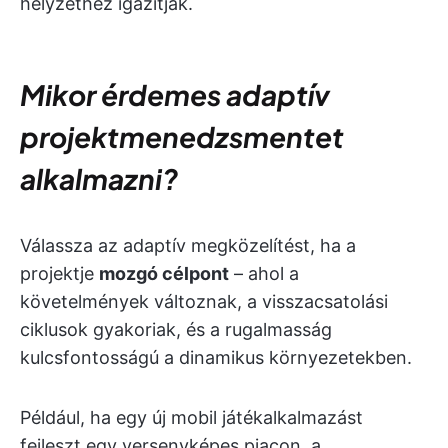
helyzethez igazítják.
Mikor érdemes adaptív
projektmenedzsmentet
alkalmazni?
Válassza az adaptív megközelítést, ha a
projektje
mozgó célpont
– ahol a
követelmények változnak, a visszacsatolási
ciklusok gyakoriak, és a rugalmasság
kulcsfontosságú a dinamikus környezetekben.
Például, ha egy új mobil játékalkalmazást
fejleszt egy versenyképes piacon, a