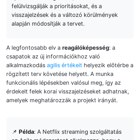
felülvizsgálják a prioritásokat, és a
visszajelzések és a változó körülmények
alapján módosítják a tervet.
A legfontosabb elv a
reagálóképesség
: a
csapatok az új információkhoz való
alkalmazkodás
agilis értékeit
helyezik előtérbe a
rögzített terv követése helyett. A munka
funkcionális lépésekben valósul meg, így az
érdekelt felek korai visszajelzéseket adhatnak,
amelyek meghatározzák a projekt irányát.
📌
Példa
: A Netflix streaming szolgáltatás